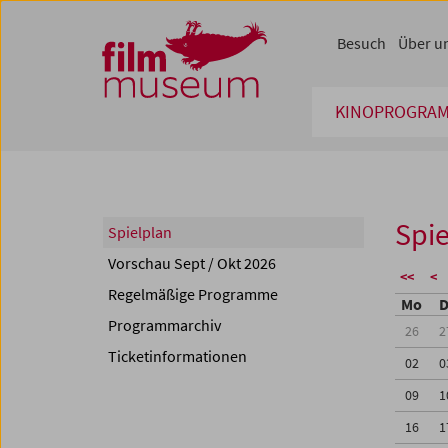
Accesskey [1]
Accesskey [4]
Accesskey [2]
Accesskey [3]
Zum Inhalt
Zum Hauptmenü
Zur Servicenavigation
Zum Suche
Besuch
Über u
KINOPROGRA
Spie
Spielplan
Vorschau Sept / Okt 2026
<<
<
Regelmäßige Programme
Mo
D
Programmarchiv
26
2
Ticketinformationen
02
0
09
1
16
1