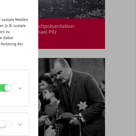
 soziale Medien
Premiere und Buchpräsentation:
 (z. B. soziale
Floating
von Michael Pilz
gen zu
e dabei
 Nutzung der