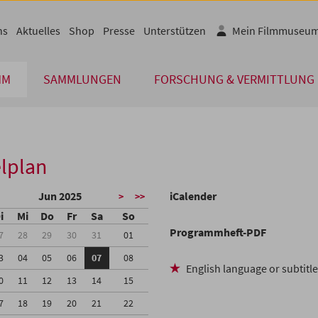
ns
Aktuelles
Shop
Presse
Unterstützen
Mein Filmmuseu
MM
SAMMLUNGEN
FORSCHUNG & VERMITTLUNG
lplan
Jun 2025
iCalender
>
>>
i
Mi
Do
Fr
Sa
So
Programmheft-PDF
7
28
29
30
31
01
3
04
05
06
07
08
English language or subtitl
0
11
12
13
14
15
7
18
19
20
21
22