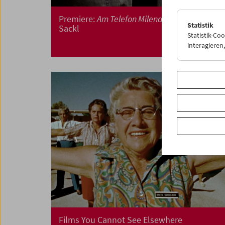
Premiere:
Am Telefon Milena Fina
von Albert
Statistik
Sackl
Statistik-Co
interagiere
Films You Cannot See Elsewhere