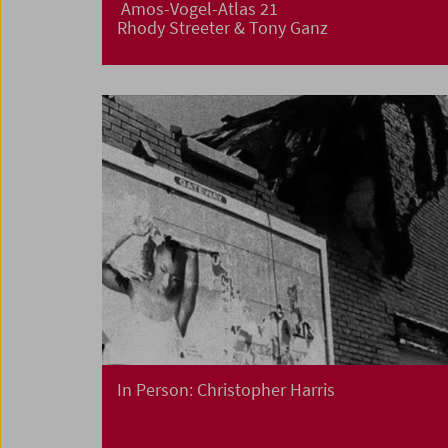
Amos-Vogel-Atlas 21
Rhody Streeter & Tony Ganz
In Person: Christopher Harris