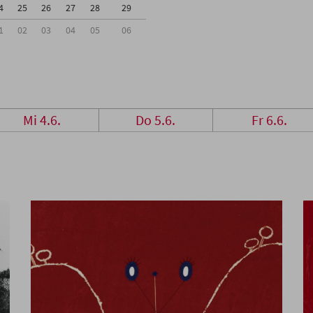
4
25
26
27
28
29
1
02
03
04
05
06
Mi 4.6.
Do 5.6.
Fr 6.6.