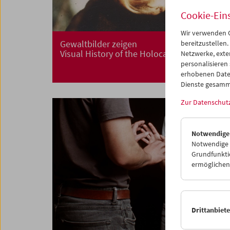
Cookie-Ein
Wir verwenden C
Gewaltbilder zeigen
bereitzustellen.
Visual History of the Holocaust
Netzwerke, exte
personalisieren
erhobenen Date
Dienste gesamm
Zur Datenschut
Notwendige
Notwendige C
Grundfunktio
ermöglichen.
Drittanbiet