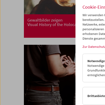
Cookie-Ein
Wir verwenden C
Gewaltbilder zeigen
bereitzustellen.
Visual History of the Holocaust
Netzwerke, exte
personalisieren
erhobenen Date
Dienste gesamm
Zur Datenschut
Notwendige
Notwendige C
Grundfunktio
ermöglichen.
Drittanbiet