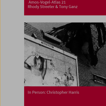
Amos-Vogel-Atlas 21
Rhody Streeter & Tony Ganz
In Person: Christopher Harris