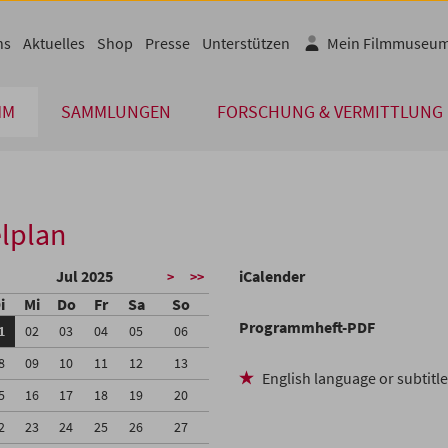
ns
Aktuelles
Shop
Presse
Unterstützen
Mein Filmmuseu
MM
SAMMLUNGEN
FORSCHUNG & VERMITTLUNG
lplan
Jul 2025
iCalender
>
>>
i
Mi
Do
Fr
Sa
So
Programmheft-PDF
1
02
03
04
05
06
8
09
10
11
12
13
English language or subtitl
5
16
17
18
19
20
2
23
24
25
26
27