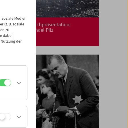
 soziale Medien
Premiere und Buchpräsentation:
 (z. B. soziale
Floating
von Michael Pilz
gen zu
e dabei
 Nutzung der