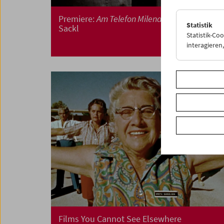
Premiere:
Am Telefon Milena Fina
von Albert
Statistik
Sackl
Statistik-Co
interagiere
Films You Cannot See Elsewhere