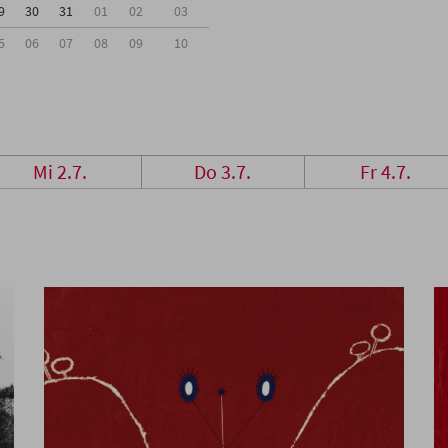
9
30
31
01
02
03
5
06
07
08
09
10
Mi 2.7.
Do 3.7.
Fr 4.7.