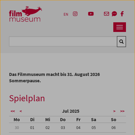
Accesskey [1]
Accesskey [4]
Accesskey [2]
Accesskey [3]
Zum Inhalt
Zum Hauptmenü
Zur Servicenavigation
Zum Suche
EN
Navbar 
Suche
Das Filmmuseum macht bis 31. August 2026
Sommerpause.
Spielplan
Jul 2025
<<
<
>
>>
Mo
Di
Mi
Do
Fr
Sa
So
30
01
02
03
04
05
06