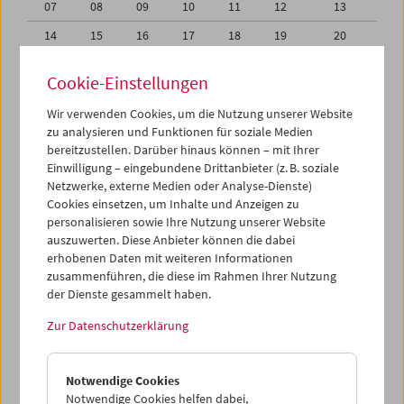
07
08
09
10
11
12
13
14
15
16
17
18
19
20
21
22
23
24
25
26
27
Cookie-Einstellungen
28
29
30
31
01
02
03
Wir verwenden Cookies, um die Nutzung unserer Website
04
05
06
07
08
09
10
zu analysieren und Funktionen für soziale Medien
bereitzustellen. Darüber hinaus können – mit Ihrer
Einwilligung – eingebundene Drittanbieter (z. B. soziale
iCalender
Netzwerke, externe Medien oder Analyse-Dienste)
Cookies einsetzen, um Inhalte und Anzeigen zu
Programmheft-PDF
personalisieren sowie Ihre Nutzung unserer Website
auszuwerten. Diese Anbieter können die dabei
erhobenen Daten mit weiteren Informationen
English language or subtitles
zusammenführen, die diese im Rahmen Ihrer Nutzung
der Dienste gesammelt haben.
< Vorherige Woche
Nächste Woche >
Zur Datenschutzerklärung
Mo 21.7.
Notwendige Cookies
Di 22.7.
Notwendige Cookies helfen dabei,