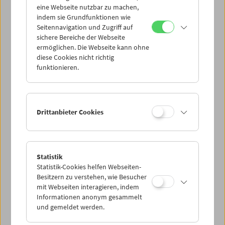
eine Webseite nutzbar zu machen,
indem sie Grundfunktionen wie
Mi 23.7.
Seitennavigation und Zugriff auf
sichere Bereiche der Webseite
ermöglichen. Die Webseite kann ohne
Do 24.7.
diese Cookies nicht richtig
funktionieren.
Fr 25.7.
Sa 26.7.
Drittanbieter Cookies
So 27.7.
Statistik
Statistik-Cookies helfen Webseiten-
PROGRAMM ÜBERBLICK
Besitzern zu verstehen, wie Besucher
mit Webseiten interagieren, indem
Informationen anonym gesammelt
und gemeldet werden.