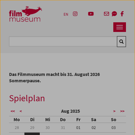
Accesskey [1]
Accesskey [4]
Accesskey [2]
Accesskey [3]
Zum Inhalt
Zum Hauptmenü
Zur Servicenavigation
Zum Suche
EN
Navbar 
Suche
Das Filmmuseum macht bis 31. August 2026
Sommerpause.
Spielplan
Aug 2025
<<
<
>
>>
Mo
Di
Mi
Do
Fr
Sa
So
28
29
30
31
01
02
03