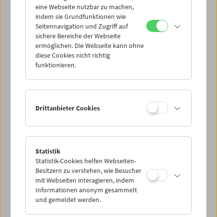
eine Webseite nutzbar zu machen,
indem sie Grundfunktionen wie
Mi 6.8.
Seitennavigation und Zugriff auf
sichere Bereiche der Webseite
ermöglichen. Die Webseite kann ohne
Do 7.8.
diese Cookies nicht richtig
funktionieren.
Fr 8.8.
Sa 9.8.
Drittanbieter Cookies
So 10.8.
Statistik
Statistik-Cookies helfen Webseiten-
PROGRAMM ÜBERBLICK
Besitzern zu verstehen, wie Besucher
mit Webseiten interagieren, indem
Informationen anonym gesammelt
und gemeldet werden.