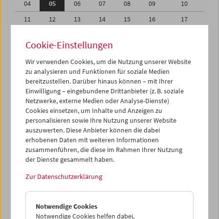
04
05
06
07
08
09
10
11
12
13
14
15
16
17
18
19
20
21
22
23
24
Cookie-Einstellungen
25
26
27
28
29
30
31
Wir verwenden Cookies, um die Nutzung unserer Website
01
02
03
04
05
06
07
zu analysieren und Funktionen für soziale Medien
bereitzustellen. Darüber hinaus können – mit Ihrer
Einwilligung – eingebundene Drittanbieter (z. B. soziale
iCalender
Netzwerke, externe Medien oder Analyse-Dienste)
Cookies einsetzen, um Inhalte und Anzeigen zu
Programmheft-PDF
personalisieren sowie Ihre Nutzung unserer Website
auszuwerten. Diese Anbieter können die dabei
erhobenen Daten mit weiteren Informationen
English language or subtitles
zusammenführen, die diese im Rahmen Ihrer Nutzung
der Dienste gesammelt haben.
< Vorherige Woche
Nächste Woche >
Zur Datenschutzerklärung
Mo 4.8.
Notwendige Cookies
Di 5.8.
Notwendige Cookies helfen dabei,