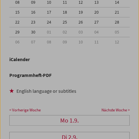
08
09
10
11
12
13
14
15
16
17
18
19
20
21
22
23
24
25
26
27
28
29
30
01
02
03
04
05
06
07
08
09
10
11
12
iCalender
Programmheft-PDF
English language or subtitles
< Vorherige Woche
Nächste Woche >
Mo 1.9.
Di 2.9.