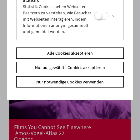
Statistik
Kino für die Kleinsten:
Statistik-Cookies helfen Webseiten-
Filmtricks
Besitzern zu verstehen, wie Besucher
mit Webseiten interagieren, indem
Informationen anonym gesammelt
und gemeldet werden.
Alle Cookies akzeptieren
Nur ausgewählte Cookies akzeptieren
Nur notwendige Cookies verwenden
Films You Cannot See Elsewhere
Amos-Vogel-Atlas 22
Cinédoc