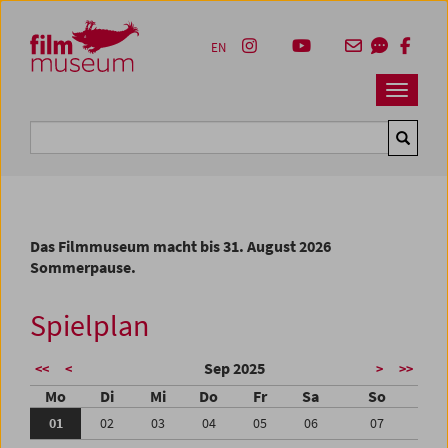
Accesskey [1]
Accesskey [4]
Accesskey [2]
Accesskey [3]
Zum Inhalt
Zum Hauptmenü
Zur Servicenavigation
Zum Suche
EN
Navbar 
Suche
Das Filmmuseum macht bis 31. August 2026
Sommerpause.
Spielplan
Sep 2025
<<
<
>
>>
Mo
Di
Mi
Do
Fr
Sa
So
01
02
03
04
05
06
07