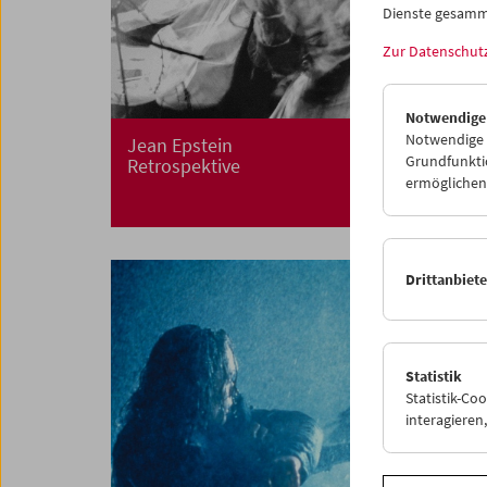
Dienste gesamm
Zur Datenschut
Notwendige
Notwendige C
Jean Epstein
Grundfunktio
Retrospektive
ermöglichen.
Drittanbiet
Statistik
Statistik-Co
interagiere