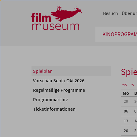
Accesskey [1]
Accesskey [4]
Accesskey [2]
Accesskey [3]
Zum Inhalt
Zum Hauptmenü
Zur Servicenavigation
Zum Suche
Besuch
Über u
KINOPROGRA
Spie
Spielplan
Vorschau Sept / Okt 2026
<<
<
Regelmäßige Programme
Mo
D
Programmarchiv
29
3
Ticketinformationen
06
0
13
1
20
2