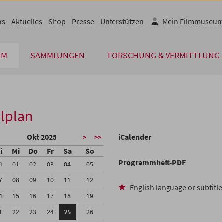
ns
Aktuelles
Shop
Presse
Unterstützen
Mein Filmmuseu
MM
SAMMLUNGEN
FORSCHUNG & VERMITTLUNG
lplan
Okt 2025
iCalender
>
>>
i
Mi
Do
Fr
Sa
So
Programmheft-PDF
0
01
02
03
04
05
7
08
09
10
11
12
English language or subtitl
4
15
16
17
18
19
1
22
23
24
25
26