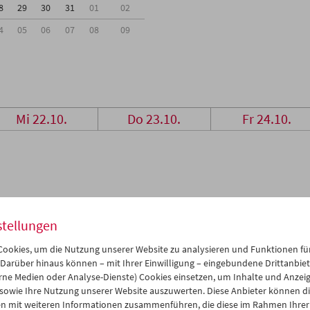
8
29
30
31
01
02
4
05
06
07
08
09
Mi 22.10.
Do 23.10.
Fr 24.10.
stellungen
ookies, um die Nutzung unserer Website zu analysieren und Funktionen für
 Darüber hinaus können – mit Ihrer Einwilligung – eingebundene Drittanbieter
rne Medien oder Analyse-Dienste) Cookies einsetzen, um Inhalte und Anzei
 sowie Ihre Nutzung unserer Website auszuwerten. Diese Anbieter können di
n mit weiteren Informationen zusammenführen, die diese im Rahmen Ihrer