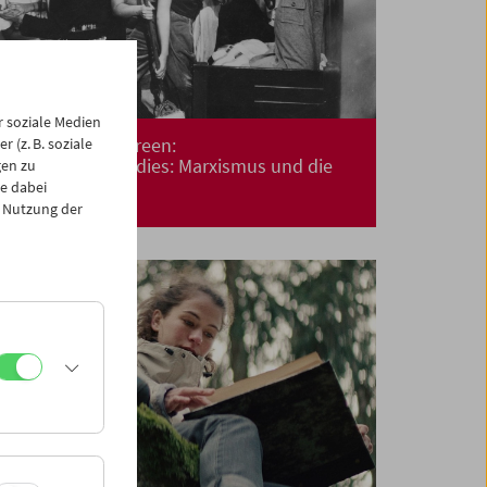
 soziale Medien
Collection on Screen:
 (z. B. soziale
Christmas Comedies: Marxismus und die
gen zu
Folgen
e dabei
 Nutzung der