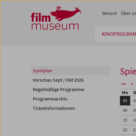
Accesskey [1]
Accesskey [4]
Accesskey [2]
Accesskey [3]
Zum Inhalt
Zum Hauptmenü
Zur Servicenavigation
Zum Suche
Besuch
Über u
KINOPROGRA
Spie
Spielplan
Vorschau Sept / Okt 2026
<<
<
Regelmäßige Programme
Mo
D
Programmarchiv
01
0
Ticketinformationen
08
0
15
1
22
2