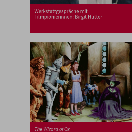
Werkstattgespräche mit
Filmpionierinnen: Birgit Hutter
The Wizard of Oz