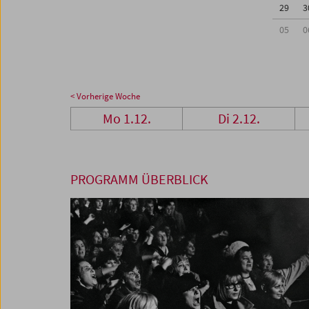
29
3
05
0
< Vorherige Woche
Mo 1.12.
Di 2.12.
PROGRAMM ÜBERBLICK