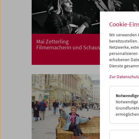
Cookie-Ein
Wir verwenden C
Mai Zetterling
bereitzustellen.
Filmemacherin und Schauspielerin
Netzwerke, exte
personalisieren
erhobenen Date
Dienste gesamm
Zur Datenschut
Notwendige
Notwendige C
Grundfunktio
ermöglichen.