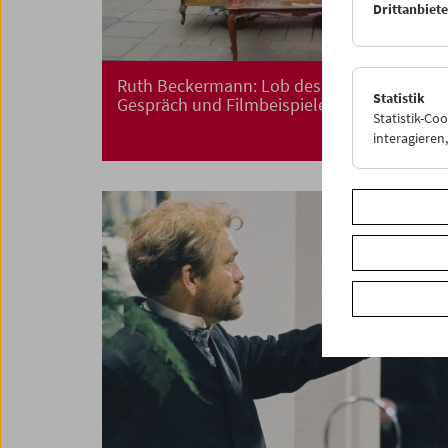
Drittanbiet
Ruth Beckermann: Lob des Umwegs
Statistik
Gespräch und Filmbeispiele
Statistik-Co
interagiere