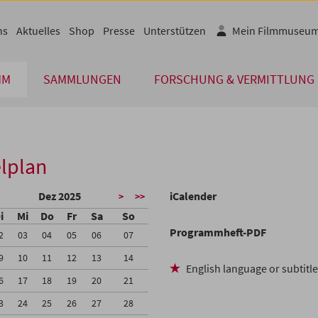
ns
Aktuelles
Shop
Presse
Unterstützen
Mein Filmmuseu
MM
SAMMLUNGEN
FORSCHUNG & VERMITTLUNG
lplan
Dez 2025
iCalender
>
>>
i
Mi
Do
Fr
Sa
So
Programmheft-PDF
2
03
04
05
06
07
9
10
11
12
13
14
English language or subtitl
6
17
18
19
20
21
3
24
25
26
27
28