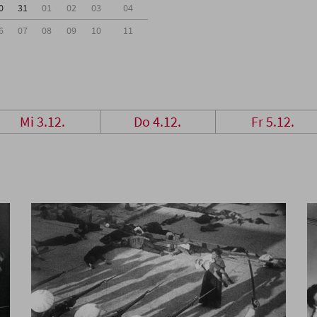
0
31
01
02
03
04
6
07
08
09
10
11
Mi 3.12.
Do 4.12.
Fr 5.12.