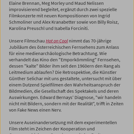
Elaine Brennan, Meg Morley und Maud Nelissen
improvisierend begleitet, ergänzt durch zwei spezielle
Filmkonzerte mit neuen Kompositionen von Ingrid
Schmoliner und Alex Kranabetter sowie von Billy Roisz,
Karolina Preuschl und Isabella Forciniti.
Unsere Filmschau
Hot on Cool
nimmt das 70-jährige
Jubiläum des österreichischen Fernsehens zum Anlass
für eine medienarchäologische Betrachtung. Wie
verhandelt das Kino den "Emporkömmling" Fernsehen,
dessen "kalte" Bilder ihm seit den 1960ern den Rang als
Leitmedium ablaufen? Die Retrospektive, die Künstler
Günther Selichar mit uns gestaltete, untersucht mit über
einem Dutzend Spielfilmen den Wahrheitsanspruch der
Bildmedien, die Gesellschaft des Spektakels und deren
Auswirkungen. Edward Bernays' Diagnose, "wir handeln
nicht mit Bildern, sondern mit der Realität", trifft in Zeiten
von Fake News einen Nerv.
Unsere Auseinandersetzung mit dem experimentellen
Film steht im Zeichen der Kooperation und