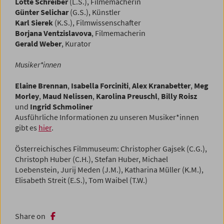
Lotte Schreiber
(L.S.), Filmemacherin
Günter Selichar
(G.S.), Künstler
Karl Sierek
(K.S.), Filmwissenschafter
Borjana Ventzislavova
, Filmemacherin
Gerald Weber
, Kurator
Musiker*innen
Elaine Brennan
,
Isabella Forciniti
,
Alex Kranabetter
,
Meg
Morley
,
Maud Nelissen
,
Karolina Preuschl
,
Billy Roisz
und
Ingrid Schmoliner
Ausführliche Informationen zu unseren Musiker*innen
gibt es
hier
.
Österreichisches Filmmuseum: Christopher Gajsek (C.G.),
Christoph Huber (C.H.), Stefan Huber, Michael
Loebenstein, Jurij Meden (J.M.), Katharina Müller (K.M.),
Elisabeth Streit (E.S.), Tom Waibel (T.W.)
Share on