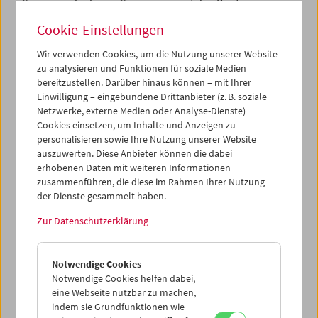
Grenzverschiebung. Gemeinsam mit den Breitenseer
Lichtspielen und sixpackfilm präsentieren wir das Werk
Cookie-Einstellungen
von
Borjana Ventzislavova
. Die österreichisch-bulgarische
Künstlerin, deren Werk medienreflexiv und politisch ist,
Wir verwenden Cookies, um die Nutzung unserer Website
findet internationale Beachtung. Diskussion und
zu analysieren und Funktionen für soziale Medien
Begegnung stehen seit 20 Jahren im Mittelpunkt der
bereitzustellen. Darüber hinaus können – mit Ihrer
Schule für unabhängigen Film
, die von Friedl Kubelka
Einwilligung – eingebundene Drittanbieter (z. B. soziale
gegründet wurde. Zum Geburtstag öffnen wir Lehrenden
Netzwerke, externe Medien oder Analyse-Dienste)
und Studierenden unsere Türen für Programme, die das
Cookies einsetzen, um Inhalte und Anzeigen zu
Wesen des Films entdecken wollen: das Filmische an und
personalisieren sowie Ihre Nutzung unserer Website
für sich.
auszuwerten. Diese Anbieter können die dabei
erhobenen Daten mit weiteren Informationen
Der Frage nach dem Filmischen widmete der jüngst
zusammenführen, die diese im Rahmen Ihrer Nutzung
verstorbene
Harry Tomicek
sein Leben: als Filmemacher,
der Dienste gesammelt haben.
leidenschaftlicher Autor zahlreicher Publikationen und
Zur Datenschutzerklärung
vor allem hunderter Programmtexte, die er für uns
schrieb. Wir trauern um einen großen Kinodenker.
Notwendige Cookies
Michael Loebenstein
Notwendige Cookies helfen dabei,
eine Webseite nutzbar zu machen,
Dank an
indem sie Grundfunktionen wie