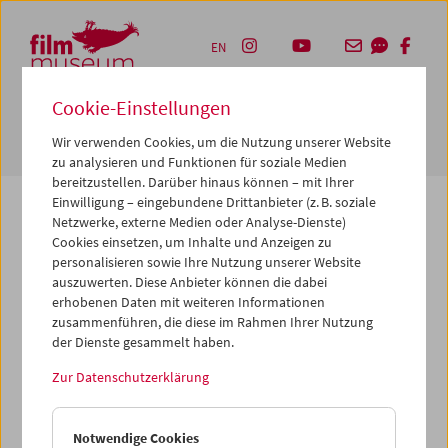
Accesskey [1]
Accesskey [4]
Accesskey [2]
Accesskey [3]
Zum Inhalt
Zum Hauptmenü
Zur Servicenavigation
Zum Suche
EN
Cookie-Einstellungen
Navbar 
Suche
Wir verwenden Cookies, um die Nutzung unserer Website
zu analysieren und Funktionen für soziale Medien
bereitzustellen. Darüber hinaus können – mit Ihrer
Einwilligung – eingebundene Drittanbieter (z. B. soziale
Netzwerke, externe Medien oder Analyse-Dienste)
Cookies einsetzen, um Inhalte und Anzeigen zu
Die von Ihnen angeforderte Seite konnte nicht
personalisieren sowie Ihre Nutzung unserer Website
gefunden werden.
auszuwerten. Diese Anbieter können die dabei
erhobenen Daten mit weiteren Informationen
zusammenführen, die diese im Rahmen Ihrer Nutzung
Gründe dafür könnten sein, dass Sie eine falsche oder
der Dienste gesammelt haben.
veraltete URL aufgerufen haben – bitte überprüfen Sie
diese noch einmal. Oder aber wir haben die betreffende
Zur Datenschutzerklärung
Seite archiviert, verschoben oder umbenannt.
Vielleicht können Sie den von Ihnen gewünschten Inhalt
Notwendige Cookies