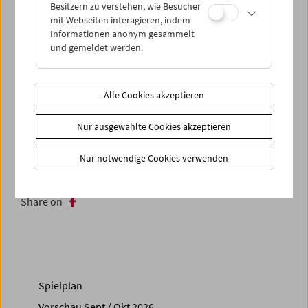
Besitzern zu verstehen, wie Besucher
für Theater-, Film- und Medienwissenschaft der
mit Webseiten interagieren, indem
Universität Wien, präsentiert Chris Markers
Informationen anonym gesammelt
Antikenprojekt mit Filmbeispielen und die ihm gewidmete
und gemeldet werden.
Publikation
Das Erbe der Eule / L'Héritage de la Chouette
,
Wien 2019, die unter anderem Beiträge von Helmut
Färber, Jacques Rancière, Catherine Belkhodja und
Alle Cookies akzeptieren
Thierry Garrel versammelt.
Nur ausgewählte Cookies akzeptieren
SPIELTERMINE:
So 20.10.2019 17:00
Nur notwendige Cookies verwenden
Share on
Spielplan
Vorschau Sept / Okt 2026