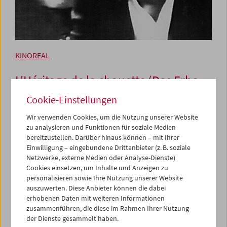
KINOREAL
L'Héritage de la chouette (Das Erbe
der Eule)
Cookie-Einstellungen
Regie: Chris Marker; Drehbuch: Chris Marker, Jean-
Wir verwenden Cookies, um die Nutzung unserer Website
Claude Carrière Erzähler: André Dussollier. 1987–89,
zu analysieren und Funktionen für soziale Medien
DCP (von 16mm), Farbe, 338 min. Französisch mit engl.
bereitzustellen. Darüber hinaus können – mit Ihrer
UT
Einwilligung – eingebundene Drittanbieter (z. B. soziale
Netzwerke, externe Medien oder Analyse-Dienste)
1987 gedreht und 1989 gesendet, verschwand Chris
Cookies einsetzen, um Inhalte und Anzeigen zu
Markers beinahe mythische Serie
L'Héritage de la
personalisieren sowie Ihre Nutzung unserer Website
chouette
(zumindest auf legalen Wegen) komplett von der
auszuwerten. Diese Anbieter können die dabei
Bildfläche. In seinem dreizehnteiligen Magnum Opus
erhobenen Daten mit weiteren Informationen
erforscht er den Einfluss der griechischen Kultur auf die
zusammenführen, die diese im Rahmen Ihrer Nutzung
zeitgenössische Gesellschaft. Der dokumentarische Essay
der Dienste gesammelt haben.