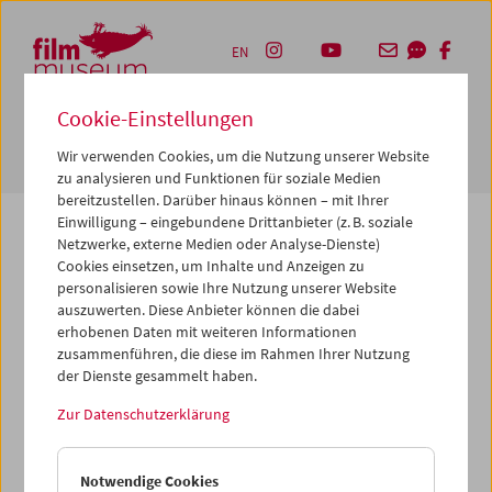
Accesskey [1]
Accesskey [4]
Accesskey [2]
Accesskey [3]
Zum Inhalt
Zum Hauptmenü
Zur Servicenavigation
Zum Suche
EN
Cookie-Einstellungen
Navbar 
Suche
Wir verwenden Cookies, um die Nutzung unserer Website
zu analysieren und Funktionen für soziale Medien
bereitzustellen. Darüber hinaus können – mit Ihrer
Einwilligung – eingebundene Drittanbieter (z. B. soziale
Netzwerke, externe Medien oder Analyse-Dienste)
Cookies einsetzen, um Inhalte und Anzeigen zu
Die von Ihnen angeforderte Seite konnte nicht
personalisieren sowie Ihre Nutzung unserer Website
gefunden werden.
auszuwerten. Diese Anbieter können die dabei
erhobenen Daten mit weiteren Informationen
zusammenführen, die diese im Rahmen Ihrer Nutzung
Gründe dafür könnten sein, dass Sie eine falsche oder
der Dienste gesammelt haben.
veraltete URL aufgerufen haben – bitte überprüfen Sie
diese noch einmal. Oder aber wir haben die betreffende
Zur Datenschutzerklärung
Seite archiviert, verschoben oder umbenannt.
Vielleicht können Sie den von Ihnen gewünschten Inhalt
Notwendige Cookies