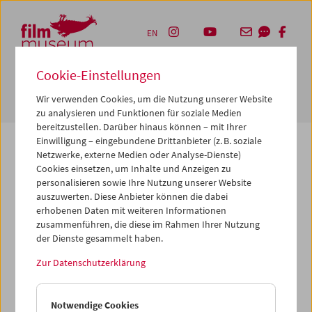
Accesskey [1]
Accesskey [4]
Accesskey [2]
Accesskey [3]
Zum Inhalt
Zum Hauptmenü
Zur Servicenavigation
Zum Suche
EN
Cookie-Einstellungen
Navbar 
Suche
Wir verwenden Cookies, um die Nutzung unserer Website
zu analysieren und Funktionen für soziale Medien
bereitzustellen. Darüber hinaus können – mit Ihrer
Einwilligung – eingebundene Drittanbieter (z. B. soziale
Netzwerke, externe Medien oder Analyse-Dienste)
Cookies einsetzen, um Inhalte und Anzeigen zu
Die von Ihnen angeforderte Seite konnte nicht
personalisieren sowie Ihre Nutzung unserer Website
gefunden werden.
auszuwerten. Diese Anbieter können die dabei
erhobenen Daten mit weiteren Informationen
zusammenführen, die diese im Rahmen Ihrer Nutzung
Gründe dafür könnten sein, dass Sie eine falsche oder
der Dienste gesammelt haben.
veraltete URL aufgerufen haben – bitte überprüfen Sie
diese noch einmal. Oder aber wir haben die betreffende
Zur Datenschutzerklärung
Seite archiviert, verschoben oder umbenannt.
Vielleicht können Sie den von Ihnen gewünschten Inhalt
Notwendige Cookies