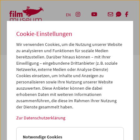
Accesskey [1]
Accesskey [4]
Accesskey [2]
Accesskey [3]
Zum Inhalt
Zum Hauptmenü
Zur Servicenavigation
Zum Suche
EN
Cookie-Einstellungen
Navbar 
Suche
Wir verwenden Cookies, um die Nutzung unserer Website
zu analysieren und Funktionen für soziale Medien
bereitzustellen. Darüber hinaus können – mit Ihrer
Einwilligung – eingebundene Drittanbieter (z. B. soziale
Netzwerke, externe Medien oder Analyse-Dienste)
Cookies einsetzen, um Inhalte und Anzeigen zu
Die von Ihnen angeforderte Seite konnte nicht
personalisieren sowie Ihre Nutzung unserer Website
gefunden werden.
auszuwerten. Diese Anbieter können die dabei
erhobenen Daten mit weiteren Informationen
zusammenführen, die diese im Rahmen Ihrer Nutzung
Gründe dafür könnten sein, dass Sie eine falsche oder
der Dienste gesammelt haben.
veraltete URL aufgerufen haben – bitte überprüfen Sie
diese noch einmal. Oder aber wir haben die betreffende
Zur Datenschutzerklärung
Seite archiviert, verschoben oder umbenannt.
Vielleicht können Sie den von Ihnen gewünschten Inhalt
Notwendige Cookies