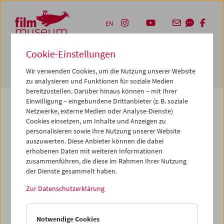
Accesskey [1]
Accesskey [4]
Accesskey [2]
Accesskey [3]
Zum Inhalt
Zum Hauptmenü
Zur Servicenavigation
Zum Suche
EN
Cookie-Einstellungen
Navbar 
Suche
Wir verwenden Cookies, um die Nutzung unserer Website
zu analysieren und Funktionen für soziale Medien
bereitzustellen. Darüber hinaus können – mit Ihrer
Einwilligung – eingebundene Drittanbieter (z. B. soziale
Netzwerke, externe Medien oder Analyse-Dienste)
Cookies einsetzen, um Inhalte und Anzeigen zu
Die von Ihnen angeforderte Seite konnte nicht
personalisieren sowie Ihre Nutzung unserer Website
gefunden werden.
auszuwerten. Diese Anbieter können die dabei
erhobenen Daten mit weiteren Informationen
zusammenführen, die diese im Rahmen Ihrer Nutzung
Gründe dafür könnten sein, dass Sie eine falsche oder
der Dienste gesammelt haben.
veraltete URL aufgerufen haben – bitte überprüfen Sie
diese noch einmal. Oder aber wir haben die betreffende
Zur Datenschutzerklärung
Seite archiviert, verschoben oder umbenannt.
Vielleicht können Sie den von Ihnen gewünschten Inhalt
Notwendige Cookies