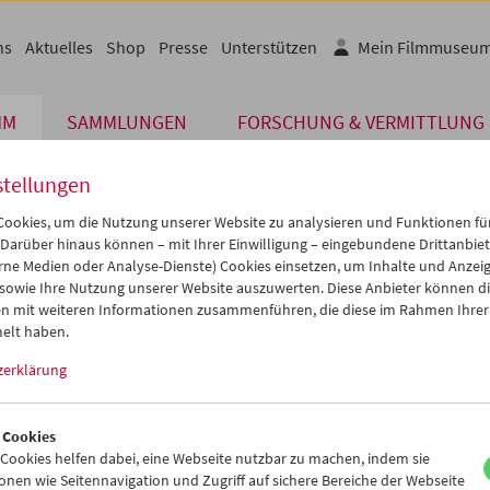
ns
Aktuelles
Shop
Presse
Unterstützen
Mein Filmmuseu
MM
SAMMLUNGEN
FORSCHUNG & VERMITTLUNG
stellungen
ookies, um die Nutzung unserer Website zu analysieren und Funktionen für
Die von Ihnen angeforderte Seite konnte
 Darüber hinaus können – mit Ihrer Einwilligung – eingebundene Drittanbieter
rne Medien oder Analyse-Dienste) Cookies einsetzen, um Inhalte und Anzei
 sowie Ihre Nutzung unserer Website auszuwerten. Diese Anbieter können di
de dafür könnten sein, dass Sie eine falsche oder veraltete URL au
n mit weiteren Informationen zusammenführen, die diese im Rahmen Ihrer
einmal. Oder aber wir haben die betreffende Seite archi
elt haben.
zerklärung
Vielleicht können Sie den von Ihnen gewünschten Inhal
www.filmmuseum.at
 Cookies
ookies helfen dabei, eine Webseite nutzbar zu machen, indem sie
nen wie Seitennavigation und Zugriff auf sichere Bereiche der Webseite