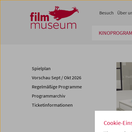
Accesskey [1]
Accesskey [4]
Accesskey [2]
Accesskey [3]
Zum Inhalt
Zum Hauptmenü
Zur Servicenavigation
Zum Suche
Besuch
Über u
KINOPROGRA
Spielplan
Vorschau Sept / Okt 2026
Regelmäßige Programme
Programmarchiv
Ticketinformationen
Cookie-Ein