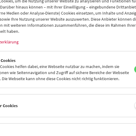
 dynamische Leinwand
ookies, um die Nutzung unserer Website zu analysieren und Funktionen für
 Darüber hinaus können – mit Ihrer Einwilligung – eingebundene Drittanbieter
 1900 | 2012: Bücher und Filme
rne Medien oder Analyse-Dienste) Cookies einsetzen, um Inhalte und Anzei
 sowie Ihre Nutzung unserer Website auszuwerten. Diese Anbieter können di
n mit weiteren Informationen zusammenführen, die diese im Rahmen Ihrer
elt haben.
z 2012
zerklärung
nd im Zeichen der doppelten „Entgrenzung des Films“. Erstens: wie 
 1890 und 1914 als Kunst des industriellen Zeitalters entfaltet, mi
sen, seinen neuen Wahrnehmungsoptionen für ein Massenpubliku
 Cookies
rstößen gegenüber der bürgerlichen Kultur. Zweitens: wie der Film 
ookies helfen dabei, eine Webseite nutzbar zu machen, indem sie
nen wie Seitennavigation und Zugriff auf sichere Bereiche der Webseite
er, ganz neue Falten wirft; wie sich seine Räume, Bilder und Wahr
 Die Webseite kann ohne diese Cookies nicht richtig funktionieren.
eln – im dichten Wechselspiel zwischen Kino, Internet und den kl
m Angesicht neuer „User“-Psychologie und „grenzenloser“ Cinephi
 sich diese beiden Film-Umbrüche aufeinander beziehen lassen, wi
des Abends sein. Er versammelt 2 neue Bücher, 8 Kurzfilme und 4
oretiker/innen, die mögliche Brücken und Abgründe zwischen den
er Cookies
eren werden.
 zwei Publikationen handelt es sich um
Traum und Exzess,
Klaus Krei
eschichte des frühen Kinos ­(erschienen in der gemeinsamen Reihe 