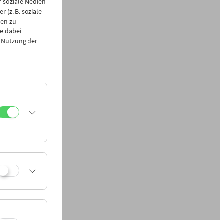
 soziale Medien
 (z. B. soziale
gen zu
e dabei
 Nutzung der
sich das Kino
t seinen verbotenen
m und seinen
heute, im digitalen
nehmungen
assischen Künsten
lie. Ob – und wenn
rd eines der
 prominente
 beiden Epochen
meiers schillernde
von Zsolnay-Verlag