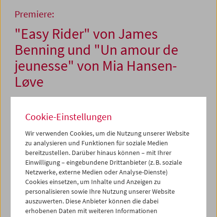
Premiere:
"Easy Rider" von James
Benning und "Un amour de
jeunesse" von Mia Hansen-
Løve
Cookie-Einstellungen
29. Oktober / 14. und 16. November 2012
Wir verwenden Cookies, um die Nutzung unserer Website
Ein Filmkünstler und eine Regisseurin, deren Arbeiten das
zu analysieren und Funktionen für soziale Medien
Filmmuseum in den vergangenen Jahren regelmäßig
bereitzustellen. Darüber hinaus können – mit Ihrer
gezeigt hat, präsentieren dem Wiener Publikum ihre
Einwilligung – eingebundene Drittanbieter (z. B. soziale
jeweils neuesten Werke. Was die Generation und den
Netzwerke, externe Medien oder Analyse-Dienste)
ästhetischen Ansatz betrifft, könnten sie nicht
Cookies einsetzen, um Inhalte und Anzeigen zu
unterschiedlicher sein, aber sowohl James Benning als
personalisieren sowie Ihre Nutzung unserer Website
auch Mia Hansen-Løve denken darüber nach, was das
auszuwerten. Diese Anbieter können die dabei
(gewesen) sein mag: Jugend, und Älterwerden.
erhobenen Daten mit weiteren Informationen