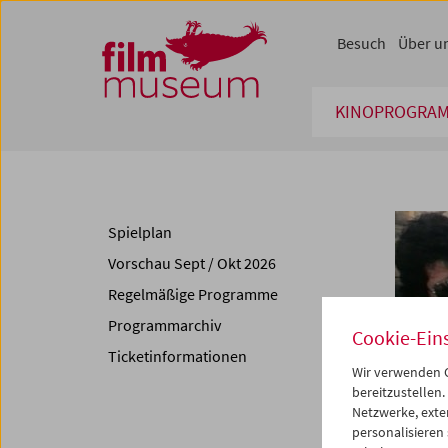
Accesskey [1]
Accesskey [4]
Accesskey [2]
Accesskey [3]
Zum Inhalt
Zum Hauptmenü
Zur Servicenavigation
Zum Suche
Besuch
Über u
KINOPROGRA
Spielplan
Vorschau Sept / Okt 2026
Regelmäßige Programme
Programmarchiv
Cookie-Ein
Ticketinformationen
Wir verwenden C
bereitzustellen.
Netzwerke, exte
personalisieren