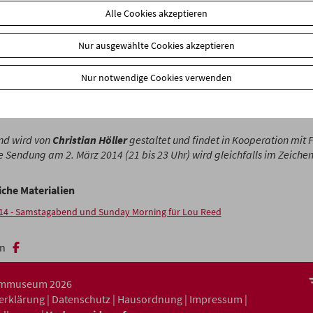
von Danny Williams, Andy Warhol und Jonas Mekas erstreckt sich d
Alle Cookies akzeptieren
entellen Arbeiten, etwa des Filmemachers Dietmar Brehm, für die
 musikalische Inspiration ist. Daneben werden Ausschnitte aus Spiel
Nur ausgewählte Cookies akzeptieren
ik-Clips gezeigt, die Reeds versierte Rollenspiele – vom Gender-T
’Roll ­Animal“ bis hin zum literaturkundigen Edgar-Allan-Poe- und
Nur notwendige Cookies verwenden
eten – bezeugen. Abgerundet wird die Veranstaltung durch Live-Auft
chmesiér und Sir Tralala, die der Musik Reeds ihre höchstpersönl
n.
nd wird von
Christian Höller
gestaltet und findet in Kooperation mit 
ie Sendung am 2. März 2014 (21 bis 23 Uhr) wird gleichfalls im Zeiche
iche Materialien
14 - Samstagabend und Sunday Morning für Lou Reed
n
ilmmuseum 2026
serklärung
|
Datenschutz
|
Hausordnung
|
Impressum
|