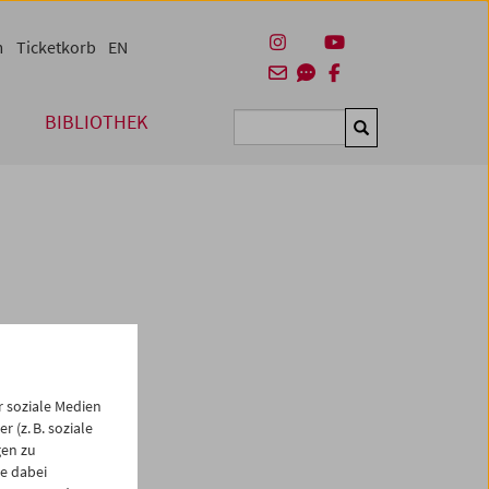
m
Ticketkorb
EN
BIBLIOTHEK
Suchen
 soziale Medien
 (z. B. soziale
gen zu
e dabei