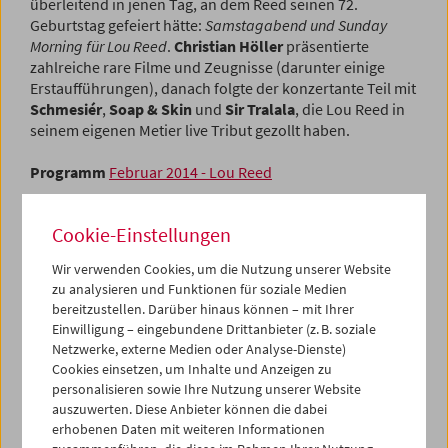
überleitend in jenen Tag, an dem Reed seinen 72.
Geburtstag gefeiert hätte:
Samstagabend und Sunday
Morning für Lou Reed
.
Christian Höller
präsentierte
zahlreiche rare Filme und Zeugnisse (darunter einige
Erstaufführungen), danach folgte der konzertante Teil mit
Schmesiér
,
Soap & Skin
und
Sir Tralala
, die Lou Reed in
seinem eigenen Metier live Tribut gezollt haben.
Programm
Februar 2014 - Lou Reed
Cookie-Einstellungen
Wir verwenden Cookies, um die Nutzung unserer Website
zu analysieren und Funktionen für soziale Medien
bereitzustellen. Darüber hinaus können – mit Ihrer
Einwilligung – eingebundene Drittanbieter (z. B. soziale
Netzwerke, externe Medien oder Analyse-Dienste)
Cookies einsetzen, um Inhalte und Anzeigen zu
personalisieren sowie Ihre Nutzung unserer Website
auszuwerten. Diese Anbieter können die dabei
erhobenen Daten mit weiteren Informationen