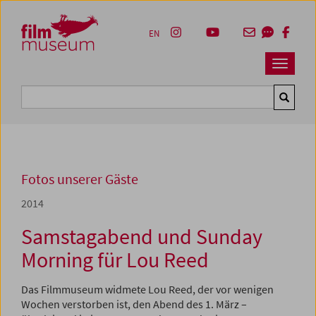
Accesskey [1]
Accesskey [4]
Accesskey [2]
Accesskey [3]
Zum Inhalt
Zum Hauptmenü
Zur Servicenavigation
Zum Suche
EN
Navbar 
Suche
Fotos unserer Gäste
2014
Samstagabend und Sunday
Morning für Lou Reed
Das Filmmuseum widmete Lou Reed, der vor wenigen
Wochen verstorben ist, den Abend des 1. März –