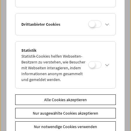
Federico Fellini, für den der Demel eigens eine Auslage
gestaltete, bis hin zu Chuck Jones, der auf jedes
verfügbare Stück Papier Bugs Bunny oder Pepé le Pew
zeichnete.
Drittanbieter Cookies
Diese Retrospektive bestimmen Momente wie die mit Elia
Kazan, der mir von einem russischen Film erzählte, der in
Sibirien spielt, den er vor 30 Jahren gesehen hätte und
Statistik
der seither nicht mehr zu finden wäre. Eine Stunde später
Statistik-Cookies helfen Webseiten-
konnte ich ihm
Aėrograd
aus unserer Sammlung
Besitzern zu verstehen, wie Besucher
vorführen. Aus Dankbarkeit schenkte uns Kazan eine
mit Webseiten interagieren, indem
nagelneue Kopie von
America, America.
Beide Filme
Informationen anonym gesammelt
werden Sie in diesem Programm sehen können. So wie
und gemeldet werden.
Werke des viel zu früh verstorbenen Jean Eustache, der
mir 1979 ins Gästebuch schrieb, „en fait ce séjour m’a
bouleversé. J’espère revenir avec plus de serenité“ – er
Alle Cookies akzeptieren
kam leider nie wieder.
Nur ausgewählte Cookies akzeptieren
Die Retrospektive ist all jenen Gästen des Filmmuseums
gewidmet, die wir seit 1964 begrüßen konnten – und
Nur notwendige Cookies verwenden
Ihnen, unserem Publikum, den Mitgliedern des