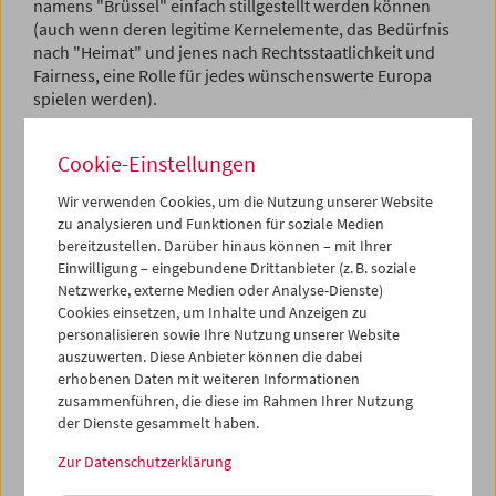
namens "Brüssel" einfach stillgestellt werden können
(auch wenn deren legitime Kernelemente, das Bedürfnis
nach "Heimat" und jenes nach Rechtsstaatlichkeit und
Fairness, eine Rolle für jedes wünschenswerte Europa
spielen werden).
Wie die Literatur hat auch das Kino Europas zahlreiche
Cookie-Einstellungen
vitale, schmerzvolle, leichtfüßige Angebote zu solch
einem aufgeklärten Verständnis gemacht. In seinen
Wir verwenden Cookies, um die Nutzung unserer Website
Erzählungen (nicht immer den berühmtesten bzw.
zu analysieren und Funktionen für soziale Medien
gewinnträchtigsten) hat es die Fragen und Splitter
bereitzustellen. Darüber hinaus können – mit Ihrer
aufgeworfen, mit denen sich Europa vielleicht
Einwilligung – eingebundene Drittanbieter (z. B. soziale
repräsentieren lässt, anders als im Mythos, anders als in
Netzwerke, externe Medien oder Analyse-Dienste)
den Nationaldiskursen und anders, als es die EU-
Cookies einsetzen, um Inhalte und Anzeigen zu
Filmförderung gern sähe. Denn dieses Kino ist selber ein
personalisieren sowie Ihre Nutzung unserer Website
unfügsames, unfertiges, schöpferisch splitterhaftes
auszuwerten. Diese Anbieter können die dabei
Gebilde – und lässt sich daher am besten vermitteln,
erhobenen Daten mit weiteren Informationen
wenn man anstelle "sauberer" filmhistorischer
zusammenführen, die diese im Rahmen Ihrer Nutzung
der Dienste gesammelt haben.
Einteilungen und Kausalitäten einige Schlangenlinien auf
dem Terrain einzeichnet: Sie entspringen einem eher
Zur Datenschutzerklärung
essayistischen Vorgehen und folgen starken
Erinnerungsspuren.