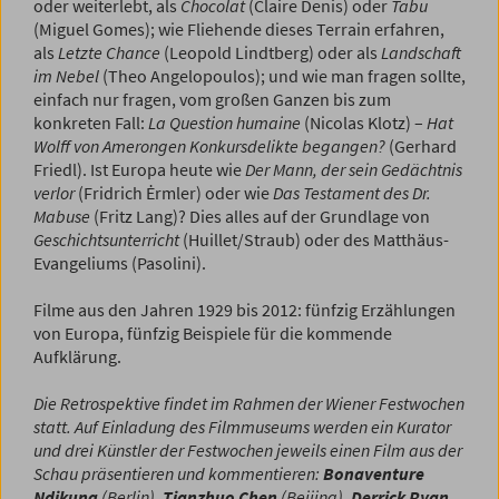
oder weiterlebt, als
Chocolat
(Claire Denis) oder
Tabu
(Miguel Gomes); wie Fliehende dieses Terrain erfahren,
als
Letzte Chance
(Leopold Lindtberg) oder als
Landschaft
im Nebel
(Theo Angelopoulos); und wie man fragen sollte,
einfach nur fragen, vom großen Ganzen bis zum
konkreten Fall:
La Question humaine
(Nicolas Klotz) –
Hat
Wolff von Amerongen Konkursdelikte begangen?
(Gerhard
Friedl). Ist Europa heute wie
Der Mann, der sein Gedächtnis
verlor
(Fridrich Ėrmler) oder wie
Das Testament des Dr.
Mabuse
(Fritz Lang)? Dies alles auf der Grundlage von
Geschichtsunterricht
(Huillet/Straub) oder des Matthäus-
Evangeliums (Pasolini).
Filme aus den Jahren 1929 bis 2012: fünfzig Erzählungen
von Europa, fünfzig Beispiele für die kommende
Aufklärung.
Die Retrospektive findet im Rahmen der Wiener Festwochen
statt. Auf Einladung des Filmmuseums werden ein Kurator
und drei Künstler der Festwochen jeweils einen Film aus der
Schau präsentieren und kommentieren:
Bonaventure
Ndikung
(Berlin),
Tianzhuo Chen
(Beijing),
Derrick Ryan