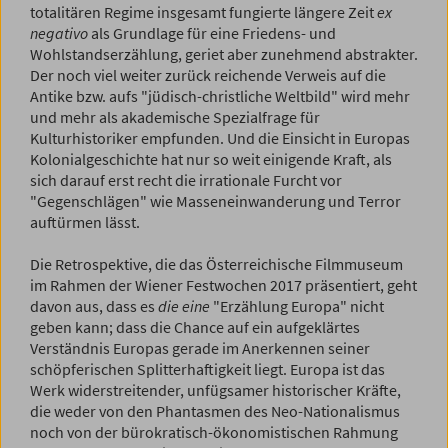
totalitären Regime insgesamt fungierte längere Zeit
ex
negativo
als Grundlage für eine Friedens- und
Wohlstandserzählung, geriet aber zunehmend abstrakter.
Der noch viel weiter zurück reichende Verweis auf die
Antike bzw. aufs "jüdisch-christliche Weltbild" wird mehr
und mehr als akademische Spezialfrage für
Kulturhistoriker empfunden. Und die Einsicht in Europas
Kolonialgeschichte hat nur so weit einigende Kraft, als
sich darauf erst recht die irrationale Furcht vor
"Gegenschlägen" wie Masseneinwanderung und Terror
auftürmen lässt.
Die Retrospektive, die das Österreichische Filmmuseum
im Rahmen der Wiener Festwochen 2017 präsentiert, geht
davon aus, dass es
die eine
"Erzählung Europa" nicht
geben kann; dass die Chance auf ein aufgeklärtes
Verständnis Europas gerade im Anerkennen seiner
schöpferischen Splitterhaftigkeit liegt. Europa ist das
Werk widerstreitender, unfügsamer historischer Kräfte,
die weder von den Phantasmen des Neo-Nationalismus
noch von der bürokratisch-ökonomistischen Rahmung