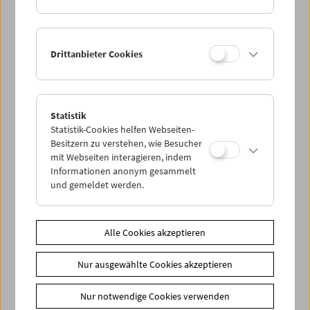
ihres Tickets vergünstigten Eintritt in die Ausstellung.
Für die Veranstaltung gibt es ab 20. Dezember 2017 Karten
im Vorverkauf, Restkarten an der Abendkassa (keine
Drittanbieter Cookies
telefonische oder Online-Reservierung)
Zusätzliche Materialien
Statistik
Programm
Robert Frank - Okt / Nov 2017
Statistik-Cookies helfen Webseiten-
Link
Albertina
Besitzern zu verstehen, wie Besucher
mit Webseiten interagieren, indem
Share on
Informationen anonym gesammelt
und gemeldet werden.
Alle Cookies akzeptieren
Spielplan
Nur ausgewählte Cookies akzeptieren
Vorschau Sept / Okt 2026
Regelmäßige Programme
Nur notwendige Cookies verwenden