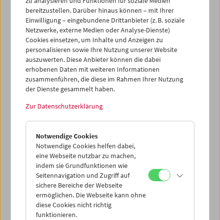
zu analysieren und Funktionen für soziale Medien
bereitzustellen. Darüber hinaus können – mit Ihrer
Einwilligung – eingebundene Drittanbieter (z. B. soziale
Netzwerke, externe Medien oder Analyse-Dienste)
Cookies einsetzen, um Inhalte und Anzeigen zu
personalisieren sowie Ihre Nutzung unserer Website
"Cocksucker Blues" von
auszuwerten. Diese Anbieter können die dabei
Robert Frank
erhobenen Daten mit weiteren Informationen
zusammenführen, die diese im Rahmen Ihrer Nutzung
der Dienste gesammelt haben.
Zur Datenschutzerklärung
17. Jänner 2018
Im November 2017 präsentierten wir Robert Franks
Notwendige Cookies
eigensinniges filmisches Gesamtwerk. Aufgrund der
Notwendige Cookies helfen dabei,
komplizierten Rechtslage um
Cocksucker Blues
war die
eine Webseite nutzbar zu machen,
Aufführung des Films erst im Jahr 2018 möglich. Das
indem sie Grundfunktionen wie
Filmmuseum zeigt den Film zum Finale der parallel zur
Seitennavigation und Zugriff auf
Retrospektive stattfindenden Fotoausstellung zu Robert
sichere Bereiche der Webseite
Frank in der Albertina (bis 21.1.2018 ).
ermöglichen. Die Webseite kann ohne
diese Cookies nicht richtig
Besucher/innen des Filmmuseums erhalten gegen Vorlage
funktionieren.