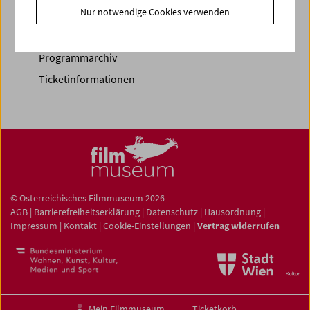
Nur notwendige Cookies verwenden
Vorschau Sept / Okt 2026
Regelmäßige Programme
Programmarchiv
Ticketinformationen
© Österreichisches Filmmuseum 2026
AGB
|
Barrierefreiheitserklärung
|
Datenschutz
|
Hausordnung
|
Impressum
|
Kontakt
|
Cookie-Einstellungen
|
Vertrag widerrufen
Mein Filmmuseum
Ticketkorb