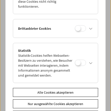
Apocalypse
(1921) über die bahnbrechenden Arbeiten von
diese Cookies nicht richtig
Peter Watkins oder Klassiker wie Andrej Tarkovskijs
funktionieren.
Ivanovo detstvo
(
Iwans Kindheit,
1962) und Kurosawa
Akiras
Ran
(1985) bis zu Ben Wheatleys
A Field in England
(2013).
Drittanbieter Cookies
Die Schau findet in Kooperation mit dem
Naturhistorischen Museum
statt. Die Ausstellung "Krieg.
Auf den Spuren einer Evolution" ist noch bis 28.4. zu sehen
.
Reduziertes Ausstellungs-Ticket gegen Vorweis eines
Statistik
Filmmuseum-Tickets und umgekehrt.
Statistik-Cookies helfen Webseiten-
Besitzern zu verstehen, wie Besucher
mit Webseiten interagieren, indem
Link
Naturhistorisches Museum Wien
Informationen anonym gesammelt
und gemeldet werden.
Share on
Alle Cookies akzeptieren
Nur ausgewählte Cookies akzeptieren
Spielplan