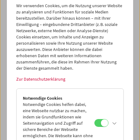
Wir verwenden Cookies, um die Nutzung unserer Website
zu analysieren und Funktionen für soziale Medien
bereitzustellen. Darüber hinaus können – mit Ihrer
Einwilligung – eingebundene Drittanbieter (z. B. soziale
Netzwerke, externe Medien oder Analyse-Dienste)
Krieg. Auf den Spuren einer
Cookies einsetzen, um Inhalte und Anzeigen zu
personalisieren sowie Ihre Nutzung unserer Website
Evolution
auszuwerten. Diese Anbieter können die dabei
erhobenen Daten mit weiteren Informationen
zusammenführen, die diese im Rahmen Ihrer Nutzung
der Dienste gesammelt haben.
10. Jänner bis 28. Februar 2019
Zur Datenschutzerklärung
Im Dialog mit der Ausstellung "Krieg. Auf den Spuren
einer Evolution" im Naturhistorischen Museum
präsentieren wir eine Auswahl von Filmen, die von der
Notwendige Cookies
Archäologie von Konflikten, der (Re-)Konstruktion und
Notwendige Cookies helfen dabei,
der Evolution von Kriegserzählungen im Kino zeugen. Von
eine Webseite nutzbar zu machen,
10. Jänner bis 28. Februar 2019 sind jeden Donnerstag
indem sie Grundfunktionen wie
und an ausgewählten Sonntagen Schlüsselfilme aus
Seitennavigation und Zugriff auf
unterschiedlichen Epochen der Filmgeschichte zu sehen:
sichere Bereiche der Webseite
Vom Stummfilmklassiker
The Four Horsemen of the
ermöglichen. Die Webseite kann ohne