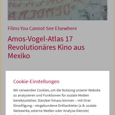
Films You Cannot See Elsewhere
Amos-Vogel-Atlas 17
Revolutionäres Kino aus
Mexiko
20. März und 1. Mai 2024
Cookie-Einstellungen
Im September 2021 präsentierte das Filmmuseum
anlässlich eines Europa-Besuchs von Vertreter*innen der
Wir verwenden Cookies, um die Nutzung unserer Website
zu analysieren und Funktionen für soziale Medien
Zapatistischen Armee zur Nationalen Befreiung (EZLN)
bereitzustellen. Darüber hinaus können – mit Ihrer
aus Mexiko ein Kapitel des Vogel-Atlas unter dem Motto
Einwilligung – eingebundene Drittanbieter (z. B. soziale
Viva Zapatista!
Dabei sollte auch Paul Leducs selten
Netzwerke, externe Medien oder Analyse-Dienste)
gezeigte Dokumetation
Etnocidio: Notas sobre el