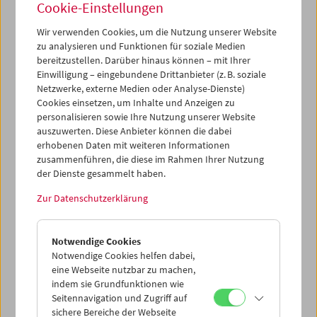
Cookie-Einstellungen
Wir verwenden Cookies, um die Nutzung unserer Website
zu analysieren und Funktionen für soziale Medien
bereitzustellen. Darüber hinaus können – mit Ihrer
Einwilligung – eingebundene Drittanbieter (z. B. soziale
Collection on Screen:
Netzwerke, externe Medien oder Analyse-Dienste)
Michael Pilz – Teil 4
Cookies einsetzen, um Inhalte und Anzeigen zu
personalisieren sowie Ihre Nutzung unserer Website
auszuwerten. Diese Anbieter können die dabei
erhobenen Daten mit weiteren Informationen
7. April 2024
zusammenführen, die diese im Rahmen Ihrer Nutzung
der Dienste gesammelt haben.
Im Frühjahr 2023 haben wir zum 80. Geburtstag des
Zur Datenschutzerklärung
österreichischen Solitärs Michael Pilz eine Auswahl seines
im Filmmuseum aufbewahrten Werks gezeigt. In unserer
Reihe
Collection on Screen
durchmessen wir weiterhin
Notwendige Cookies
sein epischen Werks, diesmal mit
Across the
Notwendige Cookies helfen dabei,
River
(1997/2005).
eine Webseite nutzbar zu machen,
indem sie Grundfunktionen wie
Location: Das Tonga Dorf Siachilaba in Simbabwe. Wie
Seitennavigation und Zugriff auf
immer: Michael Pilz ist mit seiner Kamera omnipräsent
sichere Bereiche der Webseite