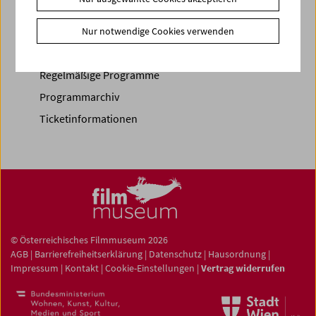
Spielplan
Nur notwendige Cookies verwenden
Vorschau Sept / Okt 2026
Regelmäßige Programme
Programmarchiv
Ticketinformationen
© Österreichisches Filmmuseum 2026
AGB
|
Barrierefreiheitserklärung
|
Datenschutz
|
Hausordnung
|
Impressum
|
Kontakt
|
Cookie-Einstellungen
|
Vertrag widerrufen