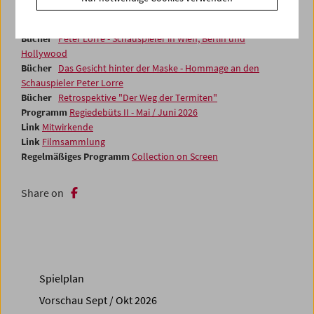
Bücher
Chantal Akerman. Neben seinen Schnürsenkeln in
einem leeren Kühlschrank laufen
Bücher
Peter Lorre - Schauspieler in Wien, Berlin und
Hollywood
Bücher
Das Gesicht hinter der Maske - Hommage an den
Schauspieler Peter Lorre
Bücher
Retrospektive "Der Weg der Termiten"
Programm
Regiedebüts II - Mai / Juni 2026
Link
Mitwirkende
Link
Filmsammlung
Regelmäßiges Programm
Collection on Screen
Share on
Spielplan
Vorschau Sept / Okt 2026