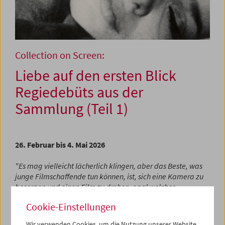
Collection on Screen:
Liebe auf den ersten Blick
Regiedebüts aus der
Sammlung (Teil 1)
26. Februar bis 4. Mai 2026
"Es mag vielleicht lächerlich klingen, aber das Beste, was
junge Filmschaffende tun können, ist, sich eine Kamera zu
besorgen und einen Film zu drehen, egal welcher
Art."
Stanley Kubrick
Cookie-Einstellungen
Ein Regiedebüt kann eine beängstigende
Wir verwenden Cookies, um die Nutzung unserer Website