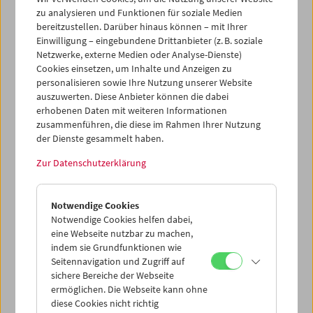
Herausforderung sein, denn es weckt viele Erwartungen
zu analysieren und Funktionen für soziale Medien
und kann unterschiedlich rezipiert werden: als
bereitzustellen. Darüber hinaus können – mit Ihrer
Ankündigung eines großen neuen Filmtalents oder als
Einwilligung – eingebundene Drittanbieter (z. B. soziale
sonderbares Rätsel, das erst in Zukunft verstanden und
Netzwerke, externe Medien oder Analyse-Dienste)
gewürdigt werden wird, im Kontext weiterer Filme des
Cookies einsetzen, um Inhalte und Anzeigen zu
Regisseurs oder der Regisseurin; als Versprechen, das
personalisieren sowie Ihre Nutzung unserer Website
vielleicht nie erfüllt wird, als eine Eruption kreativer
auszuwerten. Diese Anbieter können die dabei
Energie, die nicht aufrechtzuerhalten ist oder als der
erhobenen Daten mit weiteren Informationen
Beginn einer Fülle filmischer Erfindungen.
zusammenführen, die diese im Rahmen Ihrer Nutzung
der Dienste gesammelt haben.
Unsere sorgfältig kuratierte Filmsammlung beherbergt
Zur Datenschutzerklärung
Dutzende von Filmdebüts, einige davon bezeugen die
Weitsicht unserer Vorgänger und ihre Überzeugung, dass
Filmgeschichte ständig neu geschrieben wird – eine
Notwendige Cookies
Überzeugung, die wir auch heute teilen.
Notwendige Cookies helfen dabei,
eine Webseite nutzbar zu machen,
Mit diesem umfangreichen
Collection on Screen
-
indem sie Grundfunktionen wie
Frühjahrsprogramm (an die 60 Titel, die Reihe geht im
Seitennavigation und Zugriff auf
Mai/Juni weiter) blicken wir jedoch in die Vergangenheit
sichere Bereiche der Webseite
und präsentieren einige der berühmtesten Debüts des 20.
ermöglichen. Die Webseite kann ohne
Jahrhunderts (Stroheim, Sternberg, Buñuel, Vigo, Welles,
diese Cookies nicht richtig