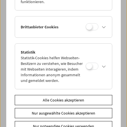
Kurosawa, Chabrol, Godard, Wiseman, Cassavetes,
funktionieren.
Akerman, Lynch, Jarmusch, Kitano, von Trier, Panahi).
Diese Filme kombinieren wir mit weniger bekannten
Werken, vielleicht sogar Entdeckungen oder
Überraschungen, sowie mit einigen Arbeiten aus dem
Drittanbieter Cookies
Jahr 2001 (Grisebach, Kunuk, Alonso), die das 21.
Jahrhundert mit Verve eingeläutet haben. Bis auf eine
restaurierte Ausnahme zeigen wir alle Erstlingswerke auf
prächtigen Filmkopien! (Jurij Meden)
Statistik
Statistik-Cookies helfen Webseiten-
Einführungen von
Christoph Huber
,
Elisabeth Streit
und
Besitzern zu verstehen, wie Besucher
Tom Waibel
bei ausgewählten Terminen.
mit Webseiten interagieren, indem
Informationen anonym gesammelt
Live-Klavier-Begleitung von
Elaine Brennan
am 1.3., 15.3.
und gemeldet werden.
und 29.3.2026
Zusätzliche Materialien
Alle Cookies akzeptieren
DVDs
Mysterious Object at Noon - Apichatpong Weerasethakul
Nur ausgewählte Cookies akzeptieren
DVDs
Blind Husbands - Erich von Stroheim
DVDs
The Salvation Hunters | The Case of Lena Smith
(Fragment) - Josef von Sternberg
Nur notwendige Cookies verwenden