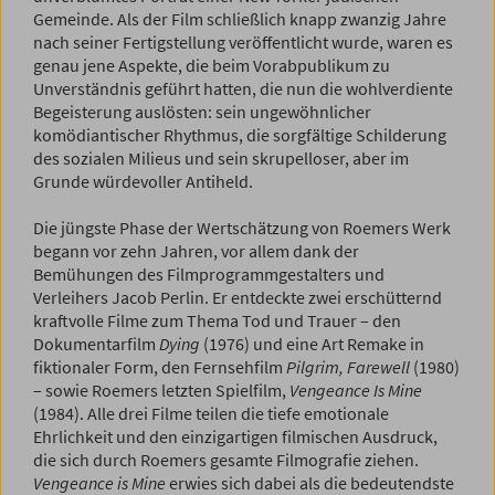
Gemeinde. Als der Film schließlich knapp zwanzig Jahre
nach seiner Fertigstellung veröffentlicht wurde, waren es
genau jene Aspekte, die beim Vorabpublikum zu
Unverständnis geführt hatten, die nun die wohlverdiente
Begeisterung auslösten: sein ungewöhnlicher
komödiantischer Rhythmus, die sorgfältige Schilderung
des sozialen Milieus und sein skrupelloser, aber im
Grunde würdevoller Antiheld.
Die jüngste Phase der Wertschätzung von Roemers Werk
begann vor zehn Jahren, vor allem dank der
Bemühungen des Filmprogrammgestalters und
Verleihers Jacob Perlin. Er entdeckte zwei erschütternd
kraftvolle Filme zum Thema Tod und Trauer – den
Dokumentarfilm
Dying
(1976) und eine Art Remake in
fiktionaler Form, den Fernsehfilm
Pilgrim, Farewell
(1980)
– sowie Roemers letzten Spielfilm,
Vengeance Is Mine
(1984). Alle drei Filme teilen die tiefe emotionale
Ehrlichkeit und den einzigartigen filmischen Ausdruck,
die sich durch Roemers gesamte Filmografie ziehen.
Vengeance is Mine
erwies sich dabei als die bedeutendste