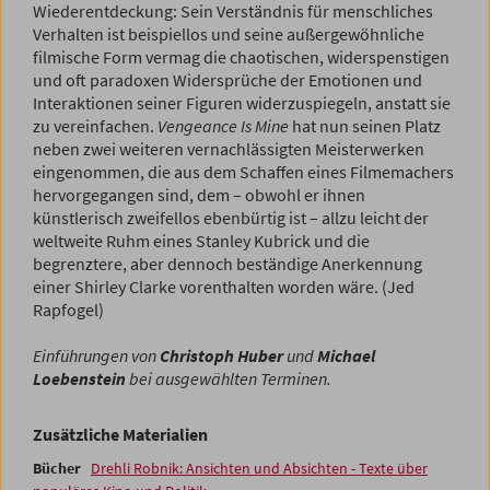
Wiederentdeckung: Sein Verständnis für menschliches
Verhalten ist beispiellos und seine außergewöhnliche
filmische Form vermag die chaotischen, widerspenstigen
und oft paradoxen Widersprüche der Emotionen und
Interaktionen seiner Figuren widerzuspiegeln, anstatt sie
zu vereinfachen.
Vengeance Is Mine
hat nun seinen Platz
neben zwei weiteren vernachlässigten Meisterwerken
eingenommen, die aus dem Schaffen eines Filmemachers
hervorgegangen sind, dem – obwohl er ihnen
künstlerisch zweifellos ebenbürtig ist – allzu leicht der
weltweite Ruhm eines Stanley Kubrick und die
begrenztere, aber dennoch beständige Anerkennung
einer Shirley Clarke vorenthalten worden wäre. (Jed
Rapfogel)
Einführungen von
Christoph Huber
und
Michael
Loebenstein
bei ausgewählten Terminen.
Zusätzliche Materialien
Bücher
Drehli Robnik: Ansichten und Absichten - Texte über