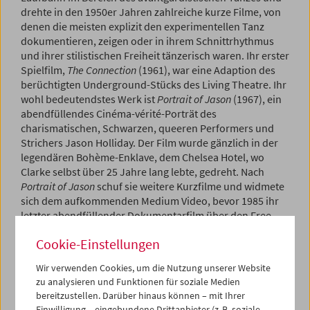
drehte in den 1950er Jahren zahlreiche kurze Filme, von
denen die meisten explizit den experimentellen Tanz
dokumentieren, zeigen oder in ihrem Schnittrhythmus
und ihrer stilistischen Freiheit tänzerisch waren. Ihr erster
Spielfilm,
The Connection
(1961), war eine Adaption des
berüchtigten Underground-Stücks des Living Theatre. Ihr
wohl bedeutendstes Werk ist
Portrait of Jason
(1967), ein
abendfüllendes Cinéma-vérité-Porträt des
charismatischen, Schwarzen, queeren Performers und
Strichers Jason Holliday. Der Film wurde gänzlich in der
legendären Bohème-Enklave, dem Chelsea Hotel, wo
Clarke selbst über 25 Jahre lang lebte, gedreht. Nach
Portrait of Jason
schuf sie weitere Kurzfilme und widmete
sich dem aufkommenden Medium Video, bevor 1985 ihr
letzter abendfüllender Dokumentarfilm über den Free-
Jazz-Giganten Ornette Coleman entstand. Clarke
Cookie-Einstellungen
arbeitete in trotziger Opposition zum kulturellen und
kommerziellen Mainstream, der ihr wenig Beachtung
Wir verwenden Cookies, um die Nutzung unserer Website
schenkte. Aber sie war von den 1950er Jahren bis zu
zu analysieren und Funktionen für soziale Medien
ihrem Tod 1997 ein geschätztes und einflussreiches
bereitzustellen. Darüber hinaus können – mit Ihrer
Mitglied der experimentellen Kunstszene New Yorks. In
Einwilligung – eingebundene Drittanbieter (z. B. soziale