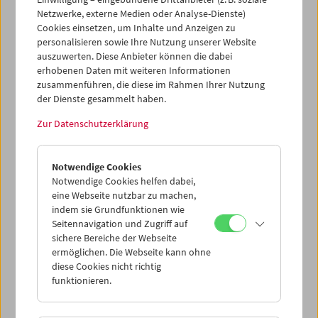
Independent-Filmkreisen ist ihre Arbeit bis heute
Netzwerke, externe Medien oder Analyse-Dienste)
bedeutsam.
Cookies einsetzen, um Inhalte und Anzeigen zu
personalisieren sowie Ihre Nutzung unserer Website
Michael Roemers Karriere verlief völlig anders: Wären
auszuwerten. Diese Anbieter können die dabei
seine Filme in den letzten Jahrzehnten nicht nach und
erhobenen Daten mit weiteren Informationen
nach wiederentdeckt worden und wäre er selbst nicht
zusammenführen, die diese im Rahmen Ihrer Nutzung
weit über 90 Jahre alt geworden (er starb im Mai 2025),
der Dienste gesammelt haben.
wäre seine Geschichte eine der tragischen
Zur Datenschutzerklärung
Vernachlässigung. Lange Zeit war Roemer ausschließlich
für
Nothing But a Man
(1964) bekannt, einen der ersten
und bemerkenswertesten US-Spielfilme, die sich mit
Notwendige Cookies
außergewöhnlicher Offenheit und Sensibilität mit den
Notwendige Cookies helfen dabei,
Erfahrungen Schwarzer Menschen in einer rassistischen
eine Webseite nutzbar zu machen,
Gesellschaft auseinandersetzen. Als einer der großen
indem sie Grundfunktionen wie
Independentfilme der 1960er Jahre – mit den
Seitennavigation und Zugriff auf
unvergesslichen Darstellungen von Ivan Dixon (der später
sichere Bereiche der Webseite
selbst mehrere Filme drehte, darunter den erstaunlichen
ermöglichen. Die Webseite kann ohne
The Spook Who Sat By the Door
) und der großartigen
diese Cookies nicht richtig
Sängerin und Songwriterin Abbey Lincoln – erhielt
funktionieren.
Nothing But a Man
zunächst auf den Filmfestivals in New
York und Venedig positive Resonanz. Doch von den