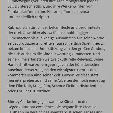
Filmbewegung verliefen ihre Arbeitsbiografien jedoch
völlig unterschiedlich, und ihre Werke wurden von
Filmkritiker*innen und Historiker*innen ebenso
unterschiedlich rezipiert.
Kubrick ist natürlich der bekannteste und berühmteste
der drei. Obwohl er als zweifellos unabhängiger
Filmemacher bis auf wenige Ausnahmen alle seine Werke
selbst produzierte, drehte er ausschließlich Spielfilme. Er
bekam finanzielle Unterstützung von den großen Studios,
die sich auch um die Kinoauswertung kümmerten, und
seine Filme erlangten weltweit kulturelle Relevanz. Seine
Handschrift war zudem geprägt von der künstlerischen
Auseinandersetzung mit den wichtigsten Genres des
kommerziellen Kino seiner Zeit: Obwohl er diese stets
neu interpretierte, sind seine Arbeiten dennoch eindeutig
dem Film Noir, Kriegsfilm, Science-Fiction, Historienfilm
oder Thriller zuzuordnen.
Shirley Clarke hingegen war eine Künstlerin der
Gegenkultur par excellence. Sie begann ihre kreative
Laufbahn im Bereich des avantgardistischen Tanzes und