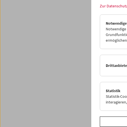
Zur Datenschut
Notwendige
Notwendige C
Grundfunktio
ermöglichen.
Drittanbiet
Cros
Statistik
Statistik-Co
11. Mai
interagiere
Wir freu
Gebetsr
Festiva
Debüts,