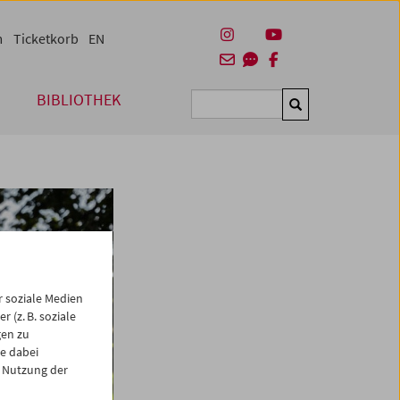
m
Ticketkorb
EN
BIBLIOTHEK
Suchen
 soziale Medien
 (z. B. soziale
gen zu
e dabei
 Nutzung der