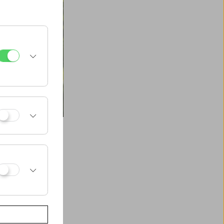
 Sabine
 dem
die Wahl auf zwei
o še mrtvi vstali od