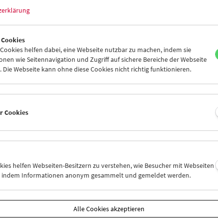
zerklärung
 Cookies
ookies helfen dabei, eine Webseite nutzbar zu machen, indem sie
nen wie Seitennavigation und Zugriff auf sichere Bereiche der Webseite
 Die Webseite kann ohne diese Cookies nicht richtig funktionieren.
er Cookies
sing Europe zu Gast
okies helfen Webseiten-Besitzern zu verstehen, wie Besucher mit Webseiten
 2026
n, indem Informationen anonym gesammelt und gemeldet werden.
en uns, dass die Leiterinnen des Crossing Europe Filmfestival Linz,
oither und Katharina Riedler, auch heuer wieder zwei Arbeiten aus
lprogramm auswählten und im Filmmuseum präsentieren. 2026 fiel 
Alle Cookies akzeptieren
 den slowenisch-kroatischen Spielfilm
Ida, ki je pela tako grdo, da s