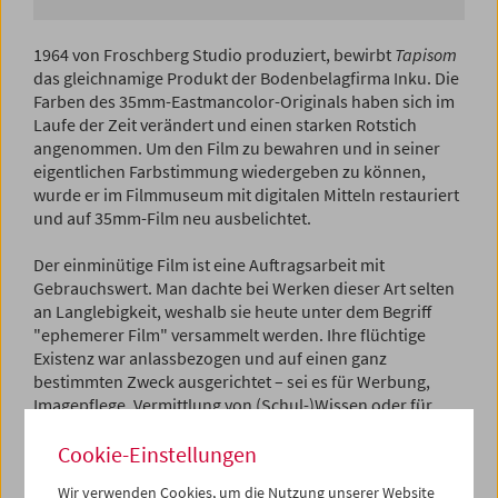
1964 von Froschberg Studio produziert, bewirbt
Tapisom
das gleichnamige Produkt der Bodenbelagfirma Inku. Die
Farben des 35mm-Eastmancolor-Originals haben sich im
Laufe der Zeit verändert und einen starken Rotstich
angenommen. Um den Film zu bewahren und in seiner
eigentlichen Farbstimmung wiedergeben zu können,
wurde er im Filmmuseum mit digitalen Mitteln restauriert
und auf 35mm-Film neu ausbelichtet.
Der einminütige Film ist eine Auftragsarbeit mit
Gebrauchswert. Man dachte bei Werken dieser Art selten
an Langlebigkeit, weshalb sie heute unter dem Begriff
"ephemerer Film" versammelt werden. Ihre flüchtige
Existenz war anlassbezogen und auf einen ganz
bestimmten Zweck ausgerichtet – sei es für Werbung,
Imagepflege, Vermittlung von (Schul-)Wissen oder für
reine Propaganda.
Cookie-Einstellungen
Seit zwei Jahrzehnten geraten solche "minor genres"
Wir verwenden Cookies, um die Nutzung unserer Website