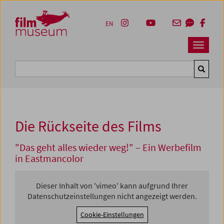
Accesskey [1]
Accesskey [4]
Accesskey [2]
Accesskey [3]
Zum Inhalt
Zum Hauptmenü
Zur Servicenavigation
Zum Suche
EN
Navbar 
Suche
Die Rückseite des Films
"Das geht alles wieder weg!" – Ein Werbefilm
in Eastmancolor
Dieser Inhalt von 'vimeo' kann aufgrund Ihrer
Datenschutzeinstellungen nicht angezeigt werden.
Cookie-Einstellungen