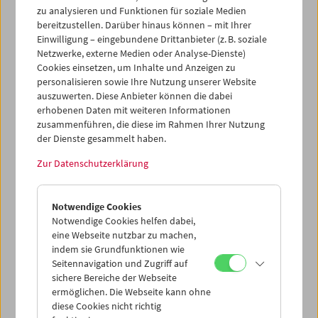
zunehmend in den Fokus der Forschung. Mehr und mehr
zu analysieren und Funktionen für soziale Medien
wird ihre Bedeutung für die Herausbildung von
bereitzustellen. Darüber hinaus können – mit Ihrer
Erinnerungskulturen hervorgehoben. Ephemere Filme
Einwilligung – eingebundene Drittanbieter (z. B. soziale
erzählen uns von medialen Strategien abseits bekannter,
Netzwerke, externe Medien oder Analyse-Dienste)
kanonisierter Spiel- bzw. Dokumentarfilmsprachen und
Cookies einsetzen, um Inhalte und Anzeigen zu
richten den Blick auf eine andere Geschichte des
personalisieren sowie Ihre Nutzung unserer Website
Bewegtbilds: Flüchtiger Gebrauchswert trifft auf
auszuwerten. Diese Anbieter können die dabei
kulturgeschichtlichen Mehrwert.
erhobenen Daten mit weiteren Informationen
zusammenführen, die diese im Rahmen Ihrer Nutzung
Füße auf dem Teppichboden
der Dienste gesammelt haben.
Zur Datenschutzerklärung
Tapisom
(slowenisch für Teppichboden) verweist zum
Beispiel auf die dem Werbefilm häufig inhärente
Verschränkung von konventioneller Werbesprache und
Notwendige Cookies
künstlerischer Reflexion: In schnellen, rhythmischen
Notwendige Cookies helfen dabei,
Schnitten tauchen wir ein in die farbenfrohe
eine Webseite nutzbar zu machen,
Teppichpalette von Tapisom und werden dabei von einem
indem sie Grundfunktionen wie
männlichen Off-Kommentar begleitet. Wir sehen einen
Seitennavigation und Zugriff auf
Mann von hinten, der eine Wiese entlanghetzt und dabei
sichere Bereiche der Webseite
mit seinen Sandalen Halme umknickt. "Keine Spuren auf
ermöglichen. Die Webseite kann ohne
Tapisom", tönt es aus dem Off.
diese Cookies nicht richtig