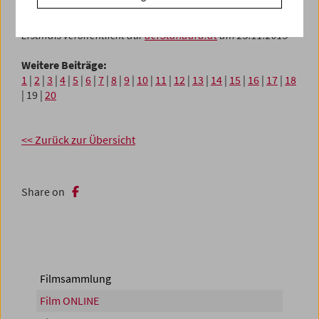
Lydia Nsiah
Erstmals veröffentlicht auf
derStandard.at
am 23.11.2015
Weitere Beiträge:
1
|
2
|
3
|
4
|
5
|
6
|
7
|
8
|
9
|
10
|
11
|
12
|
13
|
14
|
15
|
16
|
17
|
18
| 19 |
20
<< Zurück zur Übersicht
Share on
Filmsammlung
Film ONLINE