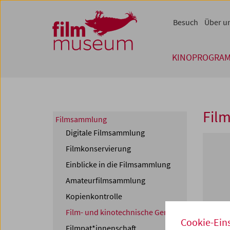
Accesskey [1]
Accesskey [4]
Accesskey [2]
Accesskey [3]
Zum Inhalt
Zum Hauptmenü
Zur Servicenavigation
Zum Suche
Besuch
Über u
KINOPROGRA
Film
Filmsammlung
Digitale Filmsammlung
Filmkonservierung
Einblicke in die Filmsammlung
Amateurfilmsammlung
Kopienkontrolle
Film- und kinotechnische Geräte
Cookie-Ein
Filmpat*innenschaft