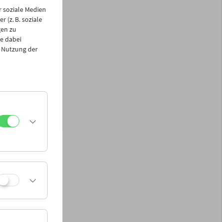
 soziale Medien
 (z. B. soziale
gen zu
e dabei
 Nutzung der
die Prozesse der
, der
 in verschiedenen
er industriellen
by" aus den 1920er
s Kinos bis zur