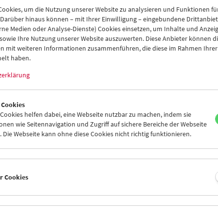
ookies, um die Nutzung unserer Website zu analysieren und Funktionen für
 Darüber hinaus können – mit Ihrer Einwilligung – eingebundene Drittanbieter
rne Medien oder Analyse-Dienste) Cookies einsetzen, um Inhalte und Anzei
 sowie Ihre Nutzung unserer Website auszuwerten. Diese Anbieter können di
n mit weiteren Informationen zusammenführen, die diese im Rahmen Ihrer
elt haben.
zerklärung
 Cookies
ookies helfen dabei, eine Webseite nutzbar zu machen, indem sie
nen wie Seitennavigation und Zugriff auf sichere Bereiche der Webseite
 Die Webseite kann ohne diese Cookies nicht richtig funktionieren.
mmuseum beherbergt eine Sammlung technischer Apparaturen, die 
nahme (Kameras), der Montage (Schnittgeräte und Schneidetische)
fältigung (Kopiermaschinen) und der Filmvorführung (Projektoren)
n dokumentieren.
er Cookies
ind sowohl der Amateurfilm als auch die maschinellen Grundlagen d
stellung und -vorführung vertreten: vom Amateursystem "Pathé Ba
(9,5mm Film) über einige wertvolle Holzkameras aus der Frühzeit de