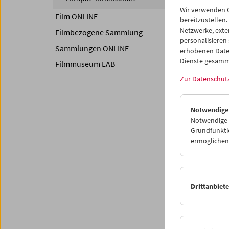
Wir verwenden C
Film ONLINE
bereitzustellen.
Netzwerke, exte
Filmbezogene Sammlung
personalisieren
Sammlungen ONLINE
erhobenen Date
Dienste gesamm
Filmmuseum LAB
Zur Datenschut
Notwendige
Notwendige C
Grundfunktio
ermöglichen.
Das Fil
Filmauf
Verviel
Epoche
Drittanbiet
Dabei s
Filmher
Jahren 