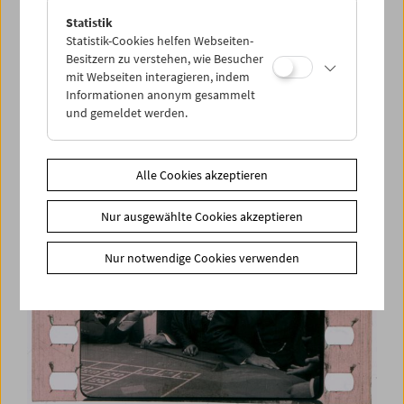
Statistik
Statistik-Cookies helfen Webseiten-
Besitzern zu verstehen, wie Besucher
Regie:
Rudolf Del Zopp
mit Webseiten interagieren, indem
Jahr:
1916
Informationen anonym gesammelt
Land:
Deutschland (bis 1945)
und gemeldet werden.
Firma:
Atlantic-Film Aarhus GmbH
Kommentar:
SPIEL IST AUS, DAS
Kader von diesem Film:
30
Alle Cookies akzeptieren
Nur ausgewählte Cookies akzeptieren
Nur notwendige Cookies verwenden