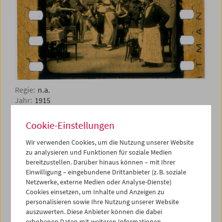
Regie:
n.a.
Jahr:
1915
Land:
Dänemark
Firma:
Filmfabrikken Skandinavien
Cookie-Einstellungen
Kommentar:
DA SKOMAGER FISCHER GIK PAA
MASKERADE
Wir verwenden Cookies, um die Nutzung unserer Website
zu analysieren und Funktionen für soziale Medien
Kader von diesem Film:
9
bereitzustellen. Darüber hinaus können – mit Ihrer
Einwilligung – eingebundene Drittanbieter (z. B. soziale
Netzwerke, externe Medien oder Analyse-Dienste)
Cookies einsetzen, um Inhalte und Anzeigen zu
personalisieren sowie Ihre Nutzung unserer Website
auszuwerten. Diese Anbieter können die dabei
erhobenen Daten mit weiteren Informationen