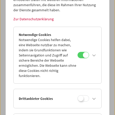
zusammenführen, die diese im Rahmen Ihrer Nutzung
der Dienste gesammelt haben.
Zur Datenschutzerklärung
Regie:
Alwin Neuß
Notwendige Cookies
Jahr:
1916
Notwendige Cookies helfen dabei,
Land:
Deutschland (bis 1945)
eine Webseite nutzbar zu machen,
Firma:
Decla-Film-Gesellschaft Holz & Co.
indem sie Grundfunktionen wie
Kommentar:
STREICHHÖLZER, KAUFT STREICHHÖLZER!
Seitennavigation und Zugriff auf
sichere Bereiche der Webseite
Kader von diesem Film:
54
ermöglichen. Die Webseite kann ohne
diese Cookies nicht richtig
funktionieren.
Drittanbieter Cookies