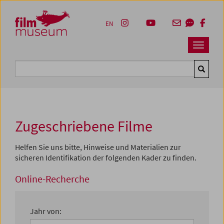
Accesskey [1]
Accesskey [4]
Accesskey [2]
Accesskey [3]
Zum Inhalt
Zum Hauptmenü
Zur Servicenavigation
Zum Suche
EN
Navbar 
Suche
Zugeschriebene Filme
Helfen Sie uns bitte, Hinweise und Materialien zur
sicheren Identifikation der folgenden Kader zu finden.
Online-Recherche
Online-Recherche
Jahr von: