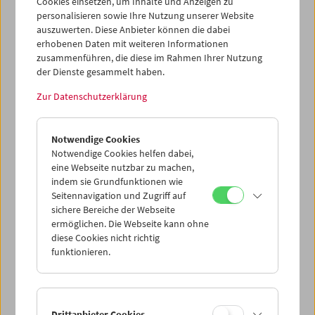
Cookies einsetzen, um Inhalte und Anzeigen zu
"Claire Denis ist als Filmemacherin
personalisieren sowie Ihre Nutzung unserer Website
unvergleichlich, und ein wunderbares
auszuwerten. Diese Anbieter können die dabei
Geschenk an uns alle!" (Jim Jarmusch) Die
erhobenen Daten mit weiteren Informationen
französische Regisseurin Claire Denis ist in
zusammenführen, die diese im Rahmen Ihrer Nutzung
den 1990er Jahren mit Arbeiten wie
Chocolat,
der Dienste gesammelt haben.
Nénette et Boni
und
Beau travail
zu einer der
wichtigsten Filmkünstlerinnen der Gegenwart
Zur Datenschutzerklärung
geworden. Dieses erste deutschsprachige
Buch über Claire Denis widmet sich der
Person, ihrer konsequenten Ästhetik und
Notwendige Cookies
ihren kulturellen Einflüssen. Mit Beiträgen von
Notwendige Cookies helfen dabei,
Jean-Luc Nancy, Peter Baxter, Martine
eine Webseite nutzbar zu machen,
indem sie Grundfunktionen wie
Beugnet, Ralph Eue, Christine N. Brinckmann,
Seitennavigation und Zugriff auf
Ekkehard Knörer, Vrääth Öhner, Michael
sichere Bereiche der Webseite
Omasta, Isabella Reicher, einem Vorwort von
ermöglichen. Die Webseite kann ohne
Jim Jarmusch und einem umfassenden
diese Cookies nicht richtig
Gespräch mit der Künstlerin.
funktionieren.
"'Trouble Every Day' ist ein Arbeitsbuch und ein
schönes Buch zugleich. Wie Jim Jarmusch von
Claire Denis sagt, dass sie ein Geschenk für das
Drittanbieter Cookies
Handwerk und die Kunst des Filmemachens sei,