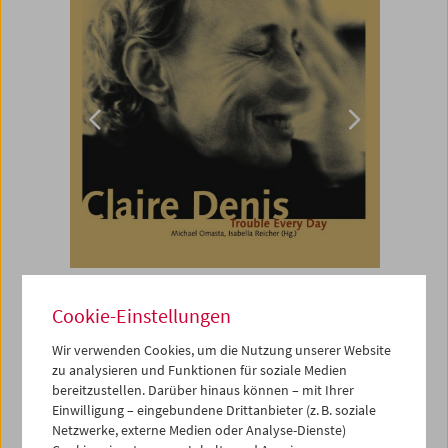
Cookie-Einstellungen
Buch
Claire Denis
Wir verwenden Cookies, um die Nutzung unserer Website
zu analysieren und Funktionen für soziale Medien
bereitzustellen. Darüber hinaus können – mit Ihrer
Trouble Every Day
Einwilligung – eingebundene Drittanbieter (z. B. soziale
Vergriffen
Netzwerke, externe Medien oder Analyse-Dienste)