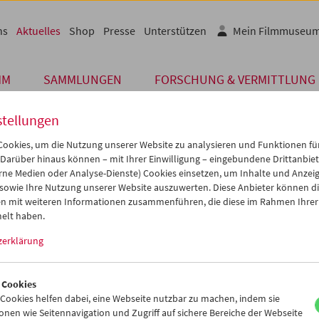
ns
Aktuelles
Shop
Presse
Unterstützen
Mein Filmmuseu
MM
SAMMLUNGEN
FORSCHUNG & VERMITTLUNG
stellungen
ookies, um die Nutzung unserer Website zu analysieren und Funktionen für
 Darüber hinaus können – mit Ihrer Einwilligung – eingebundene Drittanbieter
Archiv
rne Medien oder Analyse-Dienste) Cookies einsetzen, um Inhalte und Anzei
. SEPTEMBER 2011
 sowie Ihre Nutzung unserer Website auszuwerten. Diese Anbieter können di
n mit weiteren Informationen zusammenführen, die diese im Rahmen Ihrer
mere Filme: Nationalsozialismus in
elt haben.
rreich
zerklärung
mmuseum und das United States Holocaust Memorial Museum habe
tion durch eine feierliche Vertragsunterzeichnung besiegelt, die 
 Cookies
 der Residenz des US Botschafters stattfand.
ookies helfen dabei, eine Webseite nutzbar zu machen, indem sie
nen wie Seitennavigation und Zugriff auf sichere Bereiche der Webseite