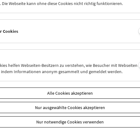
lexander Horwath (Direktor, Österreichisches Filmmuseum), Sara J.
 Die Webseite kann ohne diese Cookies nicht richtig funktionieren.
or, United States Holocaust Memorial Museum), William C. Eacho (U
ng
jekt "Ephemere Filme: Nationalsozialismus in Österreich"
er Cookies
n
okies helfen Webseiten-Besitzern zu verstehen, wie Besucher mit Webseiten
n, indem Informationen anonym gesammelt und gemeldet werden.
Alle Cookies akzeptieren
Nur ausgewählte Cookies akzeptieren
Nur notwendige Cookies verwenden