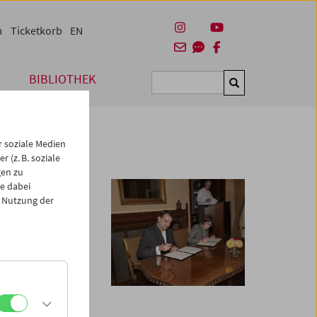
m
Ticketkorb
EN
BIBLIOTHEK
Suchen
 soziale Medien
 (z. B. soziale
gen zu
e dabei
 Nutzung der
n ihre
am 10. September