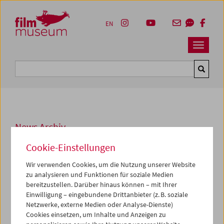
Accesskey [1]
Accesskey [4]
Accesskey [2]
Accesskey [3]
Zum Inhalt
Zum Hauptmenü
Zur Servicenavigation
Zum Suche
EN
Navbar 
Suche
News Archiv
MO, 14. FEBRUAR 2022
Cookie-Einstellungen
Schule im Kino im SoSe 2022
Wir verwenden Cookies, um die Nutzung unserer Website
zu analysieren und Funktionen für soziale Medien
Das Programm für das Sommersemester 2022 wird rund
bereitzustellen. Darüber hinaus können – mit Ihrer
um den 20. Februar veröffentlicht.
Die erste Veranstaltung
Einwilligung – eingebundene Drittanbieter (z. B. soziale
"Tricky Women/Tricky Realities" am 7. März ist schon
Netzwerke, externe Medien oder Analyse-Dienste)
Cookies einsetzen, um Inhalte und Anzeigen zu
buchbar!