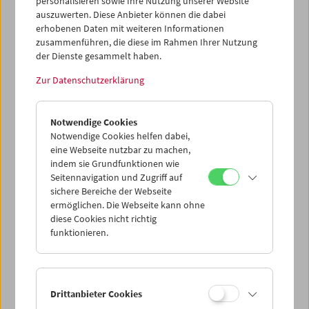
personalisieren sowie Ihre Nutzung unserer Website
auszuwerten. Diese Anbieter können die dabei
Schule im Kino
erhobenen Daten mit weiteren Informationen
Tricky Women / Tricky Realities. Animationsfilme von
zusammenführen, die diese im Rahmen Ihrer Nutzung
Frauen*
der Dienste gesammelt haben.
Zur Datenschutzerklärung
Notwendige Cookies
Notwendige Cookies helfen dabei,
eine Webseite nutzbar zu machen,
indem sie Grundfunktionen wie
Seitennavigation und Zugriff auf
sichere Bereiche der Webseite
ermöglichen. Die Webseite kann ohne
diese Cookies nicht richtig
funktionieren.
< zurück zur Übersicht
Drittanbieter Cookies
Share on