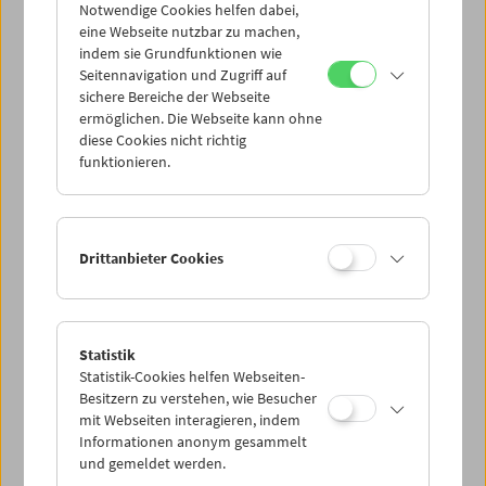
Filmmuseum ein Vorbild für Filmliebhaber*innen in der
Notwendige Cookies helfen dabei,
ganzen Welt sein könnte, eine Institution, die gleichzeitig
eine Webseite nutzbar zu machen,
in die Vergangenheit und in die Zukunft blickt. Ich meinte
indem sie Grundfunktionen wie
es ernst. Heute, fast dreißig Jahre später, freue ich mich,
Seitennavigation und Zugriff auf
dass das Österreichische Filmmuseum seinen Auftrag,
sichere Bereiche der Webseite
das Kino als lebendige und unverzichtbare Kunstform zu
ermöglichen. Die Webseite kann ohne
feiern, immer noch erfüllt. Und ich bin zutiefst berührt
diese Cookies nicht richtig
und geehrt, von Michael Loebenstein und seinem Team
funktionieren.
mit einer kompletten Retrospektive meines Werkes noch
einmal gefeiert zu werden. Ich danke Ihnen allen aus
tiefstem Herzen."
Martin Scorsese
Drittanbieter Cookies
Retrospektive Martin Scorsese
Ehrenpräsident
Statistik
Statistik-Cookies helfen Webseiten-
Besitzern zu verstehen, wie Besucher
mit Webseiten interagieren, indem
Informationen anonym gesammelt
und gemeldet werden.