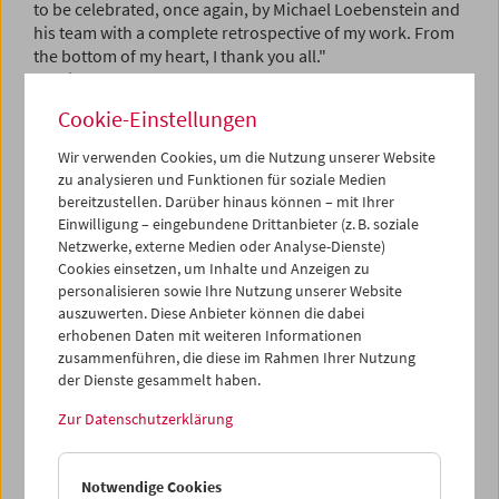
to be celebrated, once again, by Michael Loebenstein and
his team with a complete retrospective of my work. From
the bottom of my heart, I thank you all."
Martin Scorsese
Cookie-Einstellungen
"Ich werde meinen Besuch im Österreichischen
Wir verwenden Cookies, um die Nutzung unserer Website
Filmmuseum in Wien im Jahr 1995 nie vergessen. Peter
zu analysieren und Funktionen für soziale Medien
Kubelka und Peter Konlechner würdigten mein Werk mit
bereitzustellen. Darüber hinaus können – mit Ihrer
einer umfassenden Retrospektive und luden mich ein,
Einwilligung – eingebundene Drittanbieter (z. B. soziale
eine Auswahl von Filmen anderer Personen zu kuratieren,
Netzwerke, externe Medien oder Analyse-Dienste)
die mich inspiriert und begeistert haben. Die
Cookies einsetzen, um Inhalte und Anzeigen zu
außergewöhnliche Gastfreundschaft und Großzügigkeit,
personalisieren sowie Ihre Nutzung unserer Website
die mir entgegengebracht wurde, werde ich nie
auszuwerten. Diese Anbieter können die dabei
vergessen, und auch das Filmmuseum selbst hat mich in
erhobenen Daten mit weiteren Informationen
zusammenführen, die diese im Rahmen Ihrer Nutzung
Erstaunen versetzt – die Sammlung, die Atmosphäre, die
der Dienste gesammelt haben.
Kreativität der Programmgestaltung, die leidenschaftliche
Hingabe der Menschen, die dort arbeiten. Zehn Jahre
Zur Datenschutzerklärung
später lud mich Alexander Horwath ein, Ehrenpräsident
des Filmmuseums zu werden, was ich mit Freuden
annahm. Ich äußerte öffentlich die Meinung, dass das
Notwendige Cookies