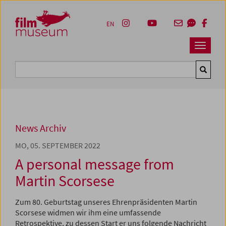
Accesskey [1]
Accesskey [4]
Accesskey [2]
Accesskey [3]
Zum Inhalt
Zum Hauptmenü
Zur Servicenavigation
Zum Suche
EN
Navbar 
Suche
News Archiv
MO, 05. SEPTEMBER 2022
A personal message from
Martin Scorsese
Zum 80. Geburtstag unseres Ehrenpräsidenten Martin
Scorsese widmen wir ihm eine umfassende
Retrospektive, zu dessen Start er uns folgende Nachricht