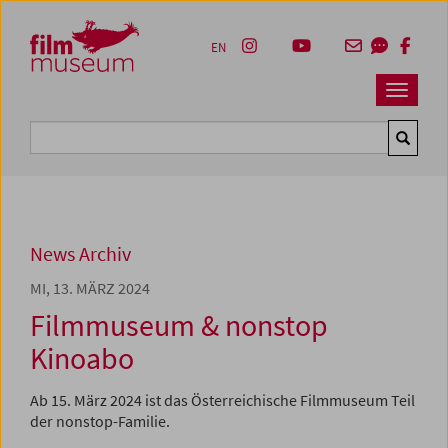
Accesskey [1]
Accesskey [4]
Accesskey [2]
Accesskey [3]
Zum Inhalt
Zum Hauptmenü
Zur Servicenavigation
Zum Suche
EN
Navbar 
Suche
News Archiv
MI, 13. MÄRZ 2024
Filmmuseum & nonstop
Kinoabo
Ab 15. März 2024 ist das Österreichische Filmmuseum Teil
der nonstop-Familie.