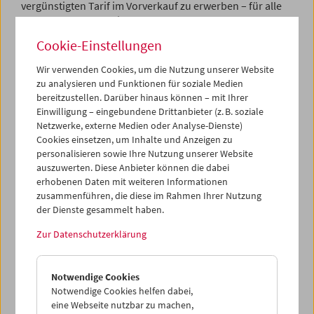
vergünstigten Tarif im Vorverkauf zu erwerben – für alle
auch vom nonstop Kinoabo ausgenommene
Veranstaltungen sowie wenn Reservierungen nicht mehr
Cookie-Einstellungen
möglich sein sollten. Mit dem nonstop Kinoabo können
Sie Tickets immer nur am Tag der Vorstellung
Wir verwenden Cookies, um die Nutzung unserer Website
beanspruchen.
zu analysieren und Funktionen für soziale Medien
bereitzustellen. Darüber hinaus können – mit Ihrer
Einwilligung – eingebundene Drittanbieter (z. B. soziale
Film Museum & nonstop
Netzwerke, externe Medien oder Analyse-Dienste)
Cookies einsetzen, um Inhalte und Anzeigen zu
Cinema Subscription
personalisieren sowie Ihre Nutzung unserer Website
auszuwerten. Diese Anbieter können die dabei
From March 15, 2024, the Austrian Film Museum will be
erhobenen Daten mit weiteren Informationen
part of the nonstop family. The nonstop cinema
zusammenführen, die diese im Rahmen Ihrer Nutzung
subscription turns one year old on March 16, while the
der Dienste gesammelt haben.
Film Museum celebrates its 60th anniversary this year. To
Zur Datenschutzerklärung
celebrate both, we have joined forces: from March 15, the
nonstop cinema subscription will be valid for all regular
screenings at the Austrian Film Museum. Exceptions will
Notwendige Cookies
be marked in the respective program.
Notwendige Cookies helfen dabei,
eine Webseite nutzbar zu machen,
With the nonstop cinema subscription (bookable only at