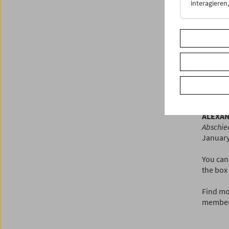
interagiere
admissi
LUCHIN
Siamo d
January 
Ossessio
LET'S 
Carefre
ALEXA
Abschie
January
You can 
the box 
Find mo
member