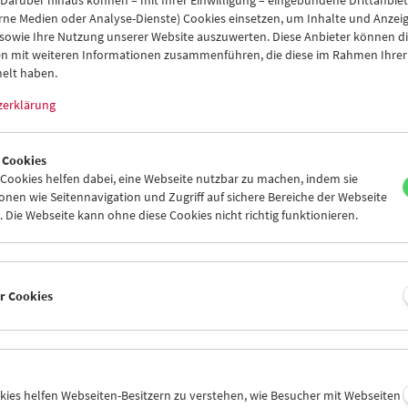
 Darüber hinaus können – mit Ihrer Einwilligung – eingebundene Drittanbieter
ne (Besessenheit)
(1943, Luchino Visconti) am 7.1.2026, 20.30 Uhr
rne Medien oder Analyse-Dienste) Cookies einsetzen, um Inhalte und Anzei
 sowie Ihre Nutzung unserer Website auszuwerten. Diese Anbieter können di
n mit weiteren Informationen zusammenführen, die diese im Rahmen Ihrer
DANCE
elt haben.
e
(1938, Mark Sandrich) am 8.1.2026, 18 Uhr
zerklärung
NDER KLUGE
d von gestern
(1966, Alexander Kluge) sowie weitere Kurzfilme zum 
26, 20.30 Uhr
 Cookies
ookies helfen dabei, eine Webseite nutzbar zu machen, indem sie
ikarten können wie gewohnt telefonisch bzw. online reserviert wer
nen wie Seitennavigation und Zugriff auf sichere Bereiche der Webseite
 am Tag der Vorführung an der Abendkassa.
 Die Webseite kann ohne diese Cookies nicht richtig funktionieren.
 Angebote und Informationen für unsere Mitglieder bzw. Fördernde
Sie
hier
.
er Cookies
version
 Admission for Members in January
okies helfen Webseiten-Besitzern zu verstehen, wie Besucher mit Webseiten
 support our institution and our work and receive numerous benefi