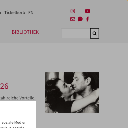
m
Ticketkorb
EN
BIBLIOTHEK
Suchen
026
ahlreiche Vorteile,
ellini u.a.) am
 soziale Medien