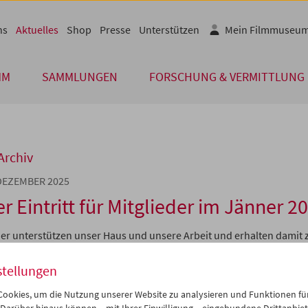
ns
Aktuelles
Shop
Presse
Unterstützen
Mein Filmmuseu
MM
SAMMLUNGEN
FORSCHUNG & VERMITTLUNG
Archiv
 DEZEMBER 2025
er Eintritt für Mitglieder im Jänner 2
der unterstützen unser Haus und unsere Arbeit und erhalten damit z
ien Eintritt zu ausgewählten Vorstellungen.
stellungen
O VISCONTI
onne (Wir Frauen)
1953, Luchino Visconti, Luigi Zampa, Roberto Ross
ookies, um die Nutzung unserer Website zu analysieren und Funktionen für
, 18 Uhr