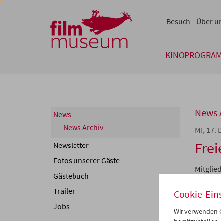
Accesskey [1]
Accesskey [4]
Accesskey [2]
Accesskey [3]
Zum Inhalt
Zum Hauptmenü
Zur Servicenavigation
Zum Suche
Besuch
Über u
KINOPROGRA
News 
News
News Archiv
MI, 17.
Frei
Newsletter
Fotos unserer Gäste
Mitglie
Gästebuch
etwa fre
Trailer
Cookie-Ein
LUCHIN
Jobs
Siamo d
Wir verwenden C
7.1.2026