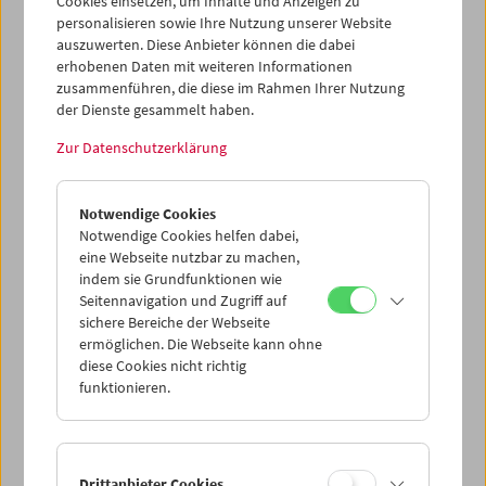
publizieren. Die Umkopierung und Digitalisierung der
Cookies einsetzen, um Inhalte und Anzeigen zu
personalisieren sowie Ihre Nutzung unserer Website
Filmmaterialien wurde vom Kopierwerk
L'Immagine
auszuwerten. Diese Anbieter können die dabei
Ritrovata
in Bologna durchgeführt.
erhobenen Daten mit weiteren Informationen
zusammenführen, die diese im Rahmen Ihrer Nutzung
Im Nachlass F. W. Murnaus, den die Deutsche Kinemathek
der Dienste gesammelt haben.
im Auftrag der
Friedrich-Wilhelm-Murnau-Stiftung
bewahrt, befinden sich das Drehbuch, Tagesberichte,
Zur Datenschutzerklärung
Fotografien und Notizen zu den Dreharbeiten sowie viele
andere Dokumente, die eine nahezu lückenlose
Rekonstruktion der Entstehung des Films erlauben. Die
Notwendige Cookies
Erschließung und Präsentation dieser Materialien war ein
Notwendige Cookies helfen dabei,
weiterer Bestandteil des Projekts.
eine Webseite nutzbar zu machen,
indem sie Grundfunktionen wie
Die gesamten Arbeitsergebnisse sind der
Seitennavigation und Zugriff auf
filmwissenschaftlichen Forschung und der interessierten
sichere Bereiche der Webseite
Öffentlichkeit auf der Webseite der Deutschen
ermöglichen. Die Webseite kann ohne
Kinemathek
online zugänglich
. Die kombinierte
diese Cookies nicht richtig
funktionieren.
Darstellung von Bewegtbild, Text- und Bildquellen
eröffnet den Internetnutzern einen individuell
gestaltbaren Zugang zu den Materialien und zeigt damit
neue Wege der Sicherung, Präsentation und
Nutzbarmachung audiovisuellen Kulturguts auf.
Drittanbieter Cookies