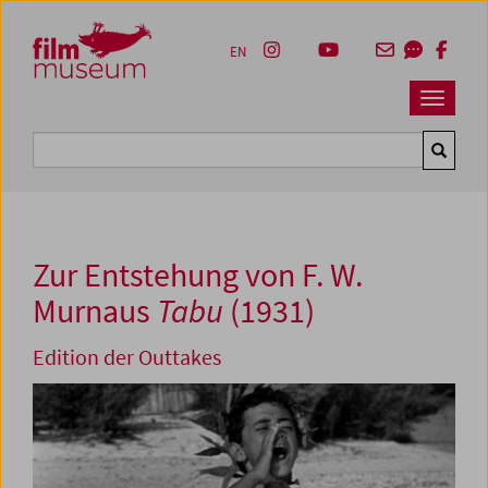
Accesskey [1]
Accesskey [4]
Accesskey [2]
Accesskey [3]
Zum Inhalt
Zum Hauptmenü
Zur Servicenavigation
Zum Suche
EN
Navbar 
Suche
Zur Entstehung von F. W.
Murnaus
Tabu
(1931)
Edition der Outtakes