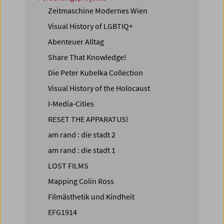
Zeitmaschine Modernes Wien
Visual History of LGBTIQ+
Abenteuer Alltag
Share That Knowledge!
Die Peter Kubelka Collection
Visual History of the Holocaust
I-Media-Cities
RESET THE APPARATUS!
am rand : die stadt 2
am rand : die stadt 1
LOST FILMS
Mapping Colin Ross
Filmästhetik und Kindheit
EFG1914