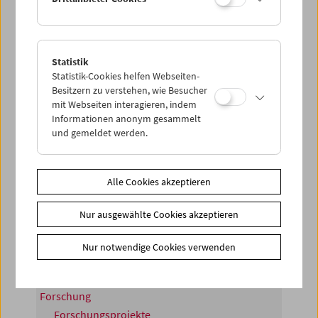
Ein Projekt der Deutsche Kinemathek – Museum für Film
und Fernsehen (Berlin) in Zusammenarbeit mit dem
Österreichischen Filmmuseum und der Friedrich-
Statistik
Statistik-Cookies helfen Webseiten-
Wilhelm-Murnau-Stiftung (Wiesbaden).
Besitzern zu verstehen, wie Besucher
mit Webseiten interagieren, indem
Das Projekt wurde gefördert im Rahmen des KUR-
Informationen anonym gesammelt
Programms zur Konservierung und Restaurierung von
und gemeldet werden.
mobilem Kulturgut der
Kulturstiftung des Bundes
und
der
Kulturstiftung der Länder
.
Alle Cookies akzeptieren
Share on
Nur ausgewählte Cookies akzeptieren
Nur notwendige Cookies verwenden
Forschung
Forschungsprojekte