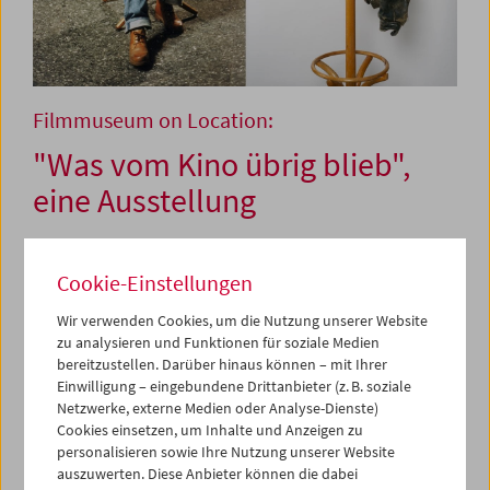
Filmmuseum on Location:
"Was vom Kino übrig blieb",
eine Ausstellung
Ab Februar 2018
Cookie-Einstellungen
Wir verwenden Cookies, um die Nutzung unserer Website
Filmmuseum ist auch: "Klumpert", Abfall der Film- und
zu analysieren und Funktionen für soziale Medien
Kinogeschichte. So wie Abfallhaufen den Archäologen
bereitzustellen. Darüber hinaus können – mit Ihrer
Aufschlüsse über die Alltagskultur und Gewohnheit
Einwilligung – eingebundene Drittanbieter (z. B. soziale
prähistorischer Bevölkerungen erlauben, so eignen sich
Netzwerke, externe Medien oder Analyse-Dienste)
die physischen "Nebenprodukte" der Filmgeschichte,
Cookies einsetzen, um Inhalte und Anzeigen zu
Schlaglichter auf das Kino als gesellschaftliche und
personalisieren sowie Ihre Nutzung unserer Website
technologische Fantasie und globale Industrie zu werfen.
auszuwerten. Diese Anbieter können die dabei