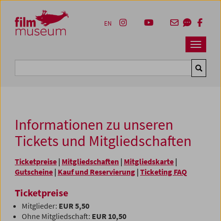
Accesskey [1]
Accesskey [4]
Accesskey [2]
Accesskey [3]
Zum Inhalt
Zum Hauptmenü
Zur Servicenavigation
Zum Suche
EN
Navbar 
Suche
Informationen zu unseren
Tickets und Mitgliedschaften
Ticketpreise
|
Mitgliedschaften
|
Mitgliedskarte
|
Gutscheine
|
Kauf und Reservierung
|
Ticketing FAQ
Ticketpreise
Mitglieder:
EUR 5,50
Ohne Mitgliedschaft:
EUR 10,50