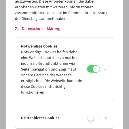
auszuwerten. Diese Anbieter können die dabei
ab EUR 85,00 pro Kalenderjahr
erhobenen Daten mit weiteren Informationen
zusammenführen, die diese im Rahmen Ihrer Nutzung
Zusätzlich
zu den Vorteilen einer Mitgliedschaft:
der Dienste gesammelt haben.
Exklusive Einladungen zu Screenings und Previews
Zur Datenschutzerklärung
Führungen in Partnermuseen
Exklusive Formate wie Salongespräche
Einblicke hinter die Kulissen
Notwendige Cookies
Nennung in und Zusendung unseres
Notwendige Cookies helfen dabei,
Jahresberichts
eine Webseite nutzbar zu machen,
Steuerliche Absetzbarkeit des Förderbetrages
indem sie Grundfunktionen wie
Seitennavigation und Zugriff auf
⇒
Mehr Informationen
sichere Bereiche der Webseite
⇒
Jetzt abschließen
ermöglichen. Die Webseite kann ohne
diese Cookies nicht richtig
funktionieren.
Fördernde Partner-Mitgliedschaft
ab EUR 140,00 pro Kalenderjahr
Zusätzlich
zu den Vorteilen der Fördernden
Drittanbieter Cookies
Mitgliedschaft: