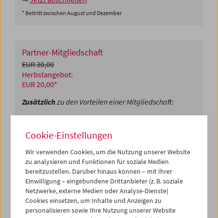
* Beitritt zwischen August und Dezember
Partner-Mitgliedschaft
EUR 30,00
Herbstangebot:
EUR 20,00*
Zusätzlich
zu den Vorteilen einer Mitgliedschaft:
Zweites ermäßigtes Ticket für eine Begleitperson
Freier Eintritt zu ausgewählten Vorstellungen für
Cookie-Einstellungen
eine Begleitperson
Wir verwenden Cookies, um die Nutzung unserer Website
⇒
Jetzt abschließen
zu analysieren und Funktionen für soziale Medien
bereitzustellen. Darüber hinaus können – mit Ihrer
* Beitritt zwischen August und Dezember
Einwilligung – eingebundene Drittanbieter (z. B. soziale
Netzwerke, externe Medien oder Analyse-Dienste)
Cookies einsetzen, um Inhalte und Anzeigen zu
Fördernde Mitgliedschaft
personalisieren sowie Ihre Nutzung unserer Website