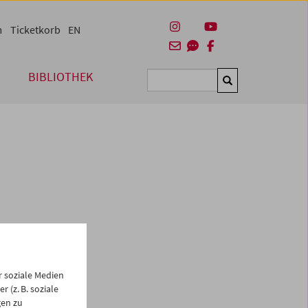
m
Ticketkorb
EN
BIBLIOTHEK
Suchen
 soziale Medien
 (z. B. soziale
gen zu