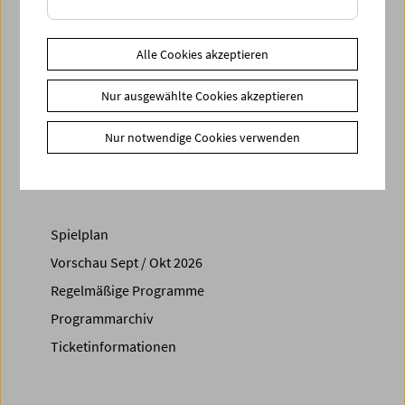
Musik interpretieren, geleitet von der Komponistin selbst.
Weitere Informationen unter www.theater-wien.at
Alle Cookies akzeptieren
Nur ausgewählte Cookies akzeptieren
Share on
Nur notwendige Cookies verwenden
Spielplan
Vorschau Sept / Okt 2026
Regelmäßige Programme
Programmarchiv
Ticketinformationen