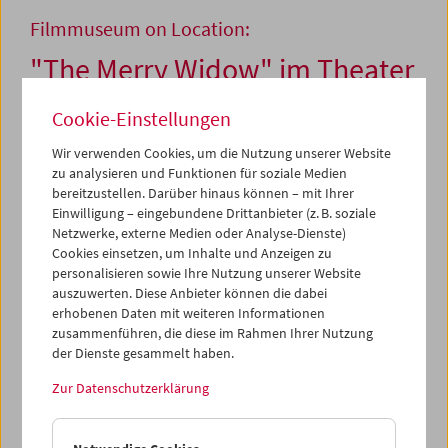
Filmmuseum on Location:
"The Merry Widow" im Theater
an der Wien
Cookie-Einstellungen
Wir verwenden Cookies, um die Nutzung unserer Website
zu analysieren und Funktionen für soziale Medien
31. Dezember 2012
bereitzustellen. Darüber hinaus können – mit Ihrer
Einwilligung – eingebundene Drittanbieter (z. B. soziale
Die großen Stummfilmstars Mae Murray und John Gilbert
Netzwerke, externe Medien oder Analyse-Dienste)
verkörpern die Hauptrollen in Erich von Stroheims
Cookies einsetzen, um Inhalte und Anzeigen zu
Verfilmung der Operette von Franz Lehár:
The Merry
personalisieren sowie Ihre Nutzung unserer Website
Widow
(1925). In den Händen des in Wien geborenen
auszuwerten. Diese Anbieter können die dabei
Regisseurs wird der tendenziell süßliche Stoff des
erhobenen Daten mit weiteren Informationen
ursprünglichen Werks zum meisterhaft gestalteten
zusammenführen, die diese im Rahmen Ihrer Nutzung
pikanten Gesellschaftsdrama. Stroheim – berüchtigt als
der Dienste gesammelt haben.
„The man you love to hate“ – hatte während seiner
gesamten Regiekarriere mit Kontroversen,
Zur Datenschutzerklärung
Produzentenmissachtung und Budgetproblemen zu
kämpfen. Viele seiner Filme wurden nicht in jener Form
fertig gestellt (oder überliefert), in der er sie konzipiert