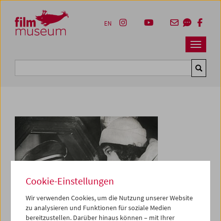
Accesskey [1]
Accesskey [4]
Accesskey [2]
Accesskey [3]
Zum Inhalt
Zum Hauptmenü
Zur Servicenavigation
Zum Suche
EN
Navbar 
Suche
Cookie-Einstellungen
Wir verwenden Cookies, um die Nutzung unserer Website
zu analysieren und Funktionen für soziale Medien
bereitzustellen. Darüber hinaus können – mit Ihrer