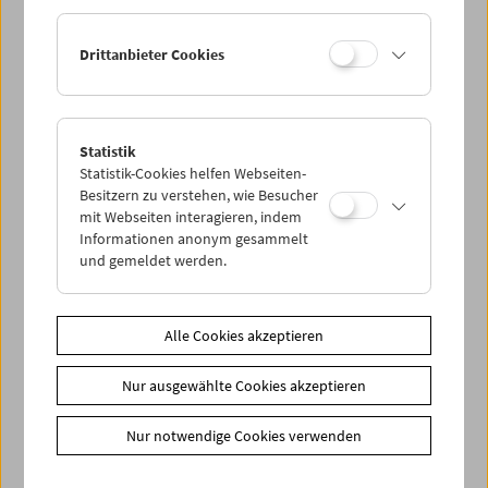
Ermäßigte Tickets (3,00 €) für Studierende mit ­
Drittanbieter Cookies
Mitgliedschaft
Zusätzliche Materialien
Download
Übersicht Zyklus "Die Utopie Film" (PDF)
Statistik
Statistik-Cookies helfen Webseiten-
Besitzern zu verstehen, wie Besucher
Share on
mit Webseiten interagieren, indem
Informationen anonym gesammelt
und gemeldet werden.
Spielplan
Alle Cookies akzeptieren
Vorschau Sept / Okt 2026
Nur ausgewählte Cookies akzeptieren
Regelmäßige Programme
Nur notwendige Cookies verwenden
Programmarchiv
Ticketinformationen