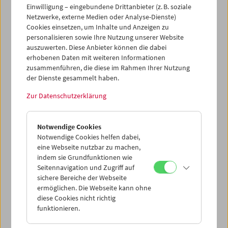
Einwilligung – eingebundene Drittanbieter (z. B. soziale
Die Utopie Film:
Netzwerke, externe Medien oder Analyse-Dienste)
Cookies einsetzen, um Inhalte und Anzeigen zu
Kapitel 87
personalisieren sowie Ihre Nutzung unserer Website
auszuwerten. Diese Anbieter können die dabei
erhobenen Daten mit weiteren Informationen
zusammenführen, die diese im Rahmen Ihrer Nutzung
Mit Komödien von Boris Barnet, Aleksandr Dovženko,
der Dienste gesammelt haben.
Fridrich Ėrmler, Sergej Komarov, Lev Kulešov, Jakov
Protazanov, Vsevolod Pudovkin & Nikolaj Špikovskij,
Zur Datenschutzerklärung
Abram Room, Jurij Željabužskij
Jeden Dienstag
Notwendige Cookies
Notwendige Cookies helfen dabei,
eine Webseite nutzbar zu machen,
Die Utopie Film
besteht aus Kapiteln mit ­jeweils mehreren
indem sie Grundfunktionen wie
Filmen: eine Folge von monatlich wechselnden Konstella­
Seitennavigation und Zugriff auf
tionen oder Fragestellungen. Jedes der ausgewählten ­
sichere Bereiche der Webseite
Werke kann als einzelnes in seinem besonderen
ermöglichen. Die Webseite kann ohne
Reichtum bestehen, aber die ­Auswahl ­ergibt auch eine
diese Cookies nicht richtig
Perspektive, einen Zusammenhang.
Die Utopie Film
funktionieren.
erzählt eine
Geschichte der ­Filme
in ihrem Verhältnis
zueinander und zur Gesellschaft. (Alexander Horwath)