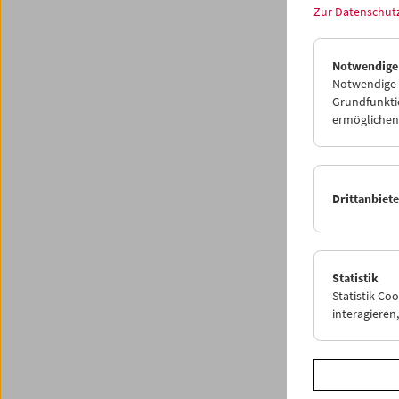
Zur Datenschut
Notwendige
Notwendige C
Grundfunktio
ermöglichen.
Drittanbiet
Premi
"Bel
Statistik
Statistik-Co
interagiere
26. und
"Seit ü
egal, o