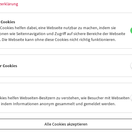
zerklärung
 Cookies
ookies helfen dabei, eine Webseite nutzbar zu machen, indem sie
nen wie Seitennavigation und Zugriff auf sichere Bereiche der Webseite
 Die Webseite kann ohne diese Cookies nicht richtig funktionieren.
er Cookies
ere:
la addormentata" von Marco Belloc
okies helfen Webseiten-Besitzern zu verstehen, wie Besucher mit Webseiten
n, indem Informationen anonym gesammelt und gemeldet werden.
 27. Jänner 2017
ber 40 Jahren nähert sich Marco Bellocchio dem Politischen über da
Alle Cookies akzeptieren
b seine Filme in der Vergangenheit oder in der Gegenwart spielen, s