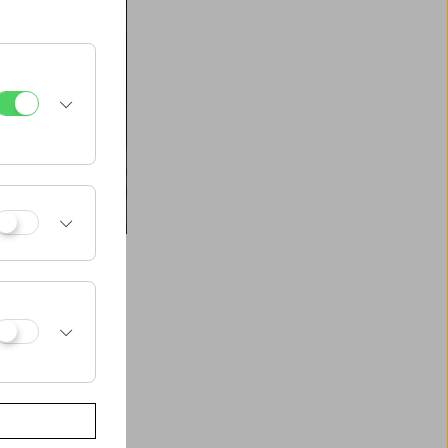
chio
s Persönliche. Und
tändig scheint ganz