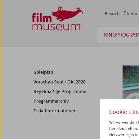
Accesskey [1]
Accesskey [4]
Accesskey [2]
Accesskey [3]
Zum Inhalt
Zum Hauptmenü
Zur Servicenavigation
Zum Suche
Besuch
Über u
KINOPROGRA
Spielplan
Vorschau Sept / Okt 2026
Regelmäßige Programme
Programmarchiv
Ticketinformationen
Cookie-Ein
Wir verwenden C
bereitzustellen.
Netzwerke, exte