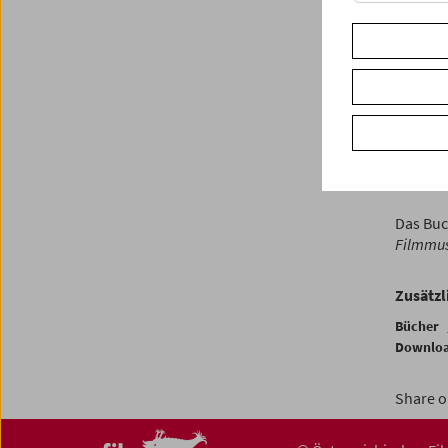
Jeden D
Das Zy
Kunstga
Filmema
Progra
Peter K
Mitglied
Das Buc
Filmmu
Zusätzl
Bücher
Downlo
Share o