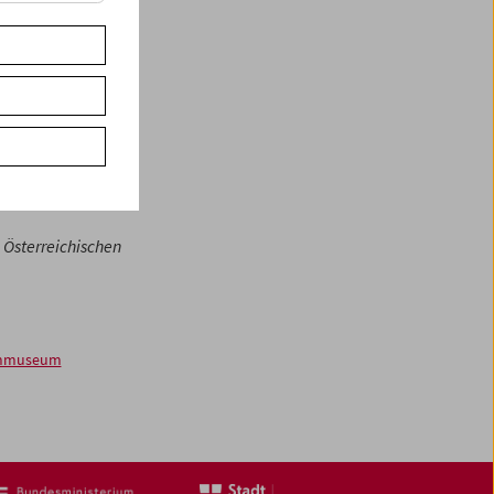
 eigenständige
damit jungen ­
dersetzen, in
63
ür Studierende mit
 Österreichischen
ilmmuseum