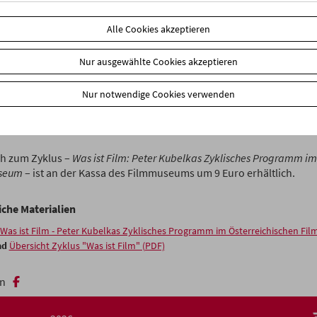
ienstag
Alle Cookies akzeptieren
klische Programm
Was ist Film
definiert durch
Beispiele
den Film als
ttung, als Werkzeug, welches neue Denkweisen vermittelt. Es wird 
Nur ausgewählte Cookies akzeptieren
chern und allen, die sich ernsthaft mit dem Medium Film auseinan
mmen
ein grundlegender
Überblick
geboten. (Peter Kubelka)
Nur notwendige Cookies verwenden
ubelkas Zyklus wird dienstags gezeigt. Ermäßigte Tickets (3 Euro) f
schaft.
h zum Zyklus –
Was ist Film: Peter Kubelkas Zyklisches Programm im
seum
– ist an der Kassa des Filmmuseums um 9 Euro erhältlich.
iche Materialien
Was ist Film - Peter Kubelkas Zyklisches Programm im Österreichischen F
ad
Übersicht Zyklus "Was ist Film" (PDF)
n