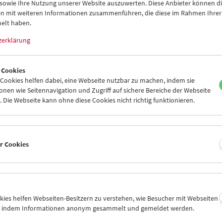
 sowie Ihre Nutzung unserer Website auszuwerten. Diese Anbieter können di
n mit weiteren Informationen zusammenführen, die diese im Rahmen Ihrer
elt haben.
zerklärung
 Cookies
ookies helfen dabei, eine Webseite nutzbar zu machen, indem sie
nen wie Seitennavigation und Zugriff auf sichere Bereiche der Webseite
 Die Webseite kann ohne diese Cookies nicht richtig funktionieren.
t Film:
er Cookies
gramm 57-61
ken von Stan Brakhage, Bruce Conner, Joseph Cornell, Viking Eg
 Ken Jacobs, Owen Land, Georges Méliès, Pat O'Neill, Ferry Radax,
okies helfen Webseiten-Besitzern zu verstehen, wie Besucher mit Webseiten
go
n, indem Informationen anonym gesammelt und gemeldet werden.