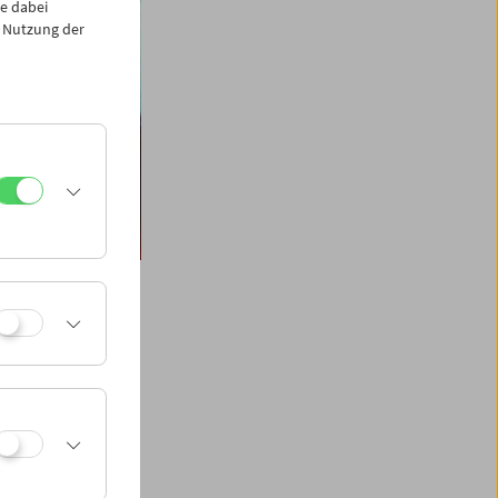
e dabei
 Nutzung der
geling, Morgan
 Paul Sharits,