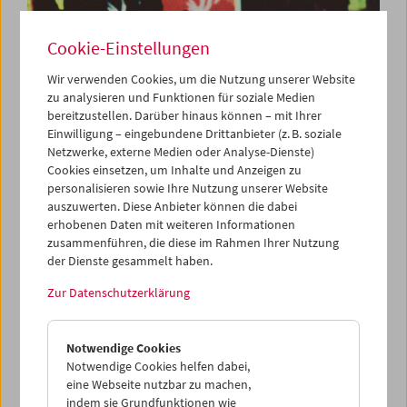
Cookie-Einstellungen
Wir verwenden Cookies, um die Nutzung unserer Website
Was ist Film:
zu analysieren und Funktionen für soziale Medien
bereitzustellen. Darüber hinaus können – mit Ihrer
Programm 17-30
Einwilligung – eingebundene Drittanbieter (z. B. soziale
Netzwerke, externe Medien oder Analyse-Dienste)
Cookies einsetzen, um Inhalte und Anzeigen zu
personalisieren sowie Ihre Nutzung unserer Website
Mit Werken von
Kenneth Anger, Martin Arnold, Stan
auszuwerten. Diese Anbieter können die dabei
Brakhage, Robert Breer, Luis Buñuel, Cinématographe
erhobenen Daten mit weiteren Informationen
Lumière, René Clair & Francis Picabia, Joseph Cornell,
zusammenführen, die diese im Rahmen Ihrer Nutzung
Aleksandr Dovženko, Carl Theodor Dreyer, Georges
der Dienste gesammelt haben.
Franju, Ernie Gehr, Peter Hutton, Ken Jacobs, George
Zur Datenschutzerklärung
Kuchar, Gregory J. Markopoulos, Jonas Mekas, Pat
O'Neill, Man Ray, Ron Rice, Charles Ridley, Walter
Ruttmann, Paul Sharits, Robert Siodmak & Edgar G.
Notwendige Cookies
Ulmer, Michael Snow
,
Andy Warhol
Notwendige Cookies helfen dabei,
eine Webseite nutzbar zu machen,
Jeden Dienstag
indem sie Grundfunktionen wie