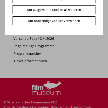
Share on
Nur ausgewählte Cookies akzeptieren
Nur notwendige Cookies verwenden
Spielplan
Vorschau Sept / Okt 2026
Regelmäßige Programme
Programmarchiv
Ticketinformationen
© Österreichisches Filmmuseum 2026
AGB
|
Barrierefreiheitserklärung
|
Datenschutz
|
Hausordnung
|