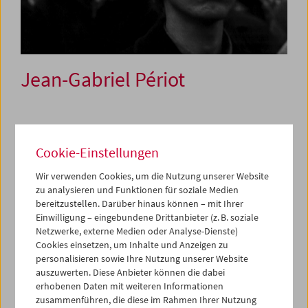
Jean-Gabriel Périot
22. Oktober 2020
Cookie-Einstellungen
Der französische Filmemacher Jean-Gabriel Périot
(*1974) ist in den letzten Dekaden als eines der
Wir verwenden Cookies, um die Nutzung unserer Website
außergewöhnlichsten Talente des Found-Footage-Kinos
zu analysieren und Funktionen für soziale Medien
aufgefallen.
Une jeunesse allemande (Eine deutsche
bereitzustellen. Darüber hinaus können – mit Ihrer
Jugend,
2015)
,
seine abendfüllende und erstaunliche
Einwilligung – eingebundene Drittanbieter (z. B. soziale
Chronik der RAF-Geschichte ausschließlich anhand von
Netzwerke, externe Medien oder Analyse-Dienste)
Archivmaterial, wurde schon im Filmmuseum gezeigt.
Cookies einsetzen, um Inhalte und Anzeigen zu
Nun wird das vielfältige und hinreißende
personalisieren sowie Ihre Nutzung unserer Website
auszuwerten. Diese Anbieter können die dabei
Kurzfilmschaffen Périots vorgestellt.
erhobenen Daten mit weiteren Informationen
zusammenführen, die diese im Rahmen Ihrer Nutzung
Sein filmisches Handwerk brachte sich Périot