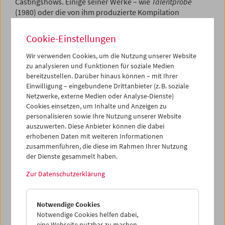
Castingshows. Einige seiner Werke – wie
Talentprobe
(1980) oder die von ihm produzierte Kompilation
Rendezvous unterm Nierentisch
(1987) – haben
Klassikerstatus, andere – wie
Ortelsburg – Szczytno. Es war
Cookie-Einstellungen
einmal in Masuren
(1990) – sind immer noch zu entdecken,
und manche – wie seine klugen
Filmtips
für den WDR – gar
Wir verwenden Cookies, um die Nutzung unserer Website
schon verloren.
zu analysieren und Funktionen für soziale Medien
bereitzustellen. Darüber hinaus können – mit Ihrer
Der Filmkritiker Peter Nau, der sich seit mehreren Jahren
Einwilligung – eingebundene Drittanbieter (z. B. soziale
Netzwerke, externe Medien oder Analyse-Dienste)
um die Wiederentdeckung von Goedels vielgestaltigem
Cookies einsetzen, um Inhalte und Anzeigen zu
Schaffen verdient macht, nennt diesen Autorenfilmer mit
personalisieren sowie Ihre Nutzung unserer Website
seiner großen Affinität zu Literatur und Musik einen
auszuwerten. Diese Anbieter können die dabei
"poetisch Forschenden obersten Ranges, insofern, als bei
erhobenen Daten mit weiteren Informationen
ihm der Film
als Film
sich bemerkbar macht. Das Leben
zusammenführen, die diese im Rahmen Ihrer Nutzung
der Filme
in sich
bleibt immerzu spürbar. 'Ich male doch
der Dienste gesammelt haben.
ein Bild, nicht einen Stuhl', meinte Schönberg. In der
Reinheit des Stils seiner Filme spiegeln sich Peter Goedels
Zur Datenschutzerklärung
Anschauung und Empfindung der menschlichen,
gesellschaftlichen, staatlichen Dinge."
Notwendige Cookies
Geboren 1943 in Torgau an der Elbe, wächst Goedel in der
Notwendige Cookies helfen dabei,
DDR auf, in Halle an der Saale und Potsdam. Nach dem
eine Webseite nutzbar zu machen,