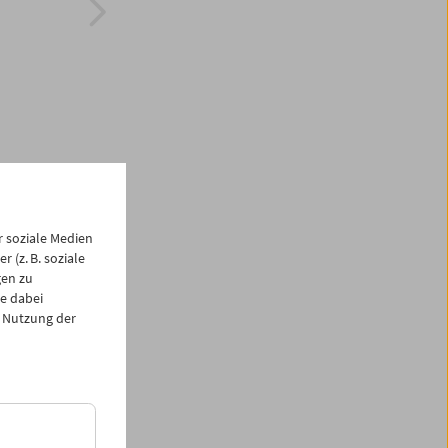
 soziale Medien
 (z. B. soziale
gen zu
e dabei
 Nutzung der
schen 1940 und 1965