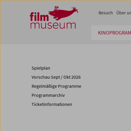
Accesskey [1]
Accesskey [4]
Accesskey [2]
Accesskey [3]
Zum Inhalt
Zum Hauptmenü
Zur Servicenavigation
Zum Suche
Besuch
Über u
KINOPROGRA
Spielplan
Vorschau Sept / Okt 2026
Regelmäßige Programme
Programmarchiv
Ticketinformationen