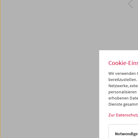
Cookie-Ein
Wir verwenden C
bereitzustellen.
Netzwerke, exte
Arne
personalisieren
Das
erhobenen Date
Dienste gesamm
Zur Datenschut
8. Deze
Notwendige
Die 16 