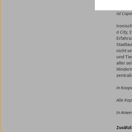
Pojken i
Schließl
ist Cop
Ironisc
a City,
1
Erfahru
Stadtau
nicht s
und Tie
aller s
Hindern
zentral
In Koop
Alle Ko
In Anwe
Zusätzl