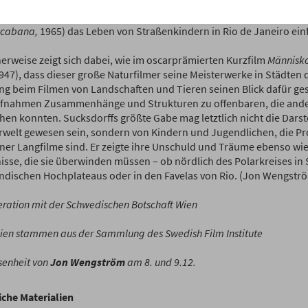
 trädet (Die Wilderer vom Teufelsmoor,
1961) einmalig am Spielfilm v
ich ließ er sich in Brasilien nieder, wo er dann in
Mitt hem är Copac
acabana,
1965) das Leben von Straßenkindern in Rio de Janeiro einf
herweise zeigt sich dabei, wie im oscarprämierten Kurzfilm
Människo
947), dass dieser große Naturfilmer seine Meisterwerke in Städten d
ng beim Filmen von Landschaften und Tieren seinen Blick dafür gesc
fnahmen Zusammenhänge und Strukturen zu offenbaren, die ande
ehen konnten. Sucksdorffs größte Gabe mag letztlich nicht die Dars
rwelt gewesen sein, sondern von Kindern und Jugendlichen, die P
einer Langfilme sind. Er zeigte ihre Unschuld und Träume ebenso wie
isse, die sie überwinden müssen – ob nördlich des Polarkreises in
indischen Hochplateaus oder in den Favelas von Rio. (Jon Wengstr
eration mit der Schwedischen Botschaft Wien
pien stammen aus der Sammlung des Swedish Film Institute
senheit von
Jon Wengström
am 8. und 9.12.
iche Materialien