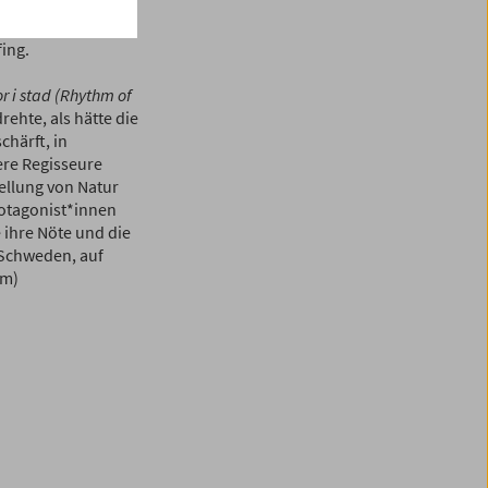
ersuchte.
abana (Mein Heim
ing.
r i stad (Rhythm of
rehte, als hätte die
härft, in
re Regisseure
tellung von Natur
rotagonist*innen
 ihre Nöte und die
 Schweden, auf
öm)