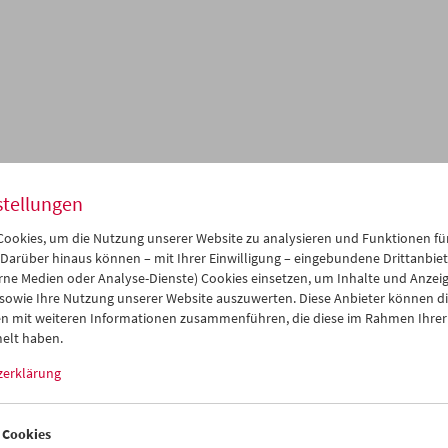
stellungen
ookies, um die Nutzung unserer Website zu analysieren und Funktionen für
 Darüber hinaus können – mit Ihrer Einwilligung – eingebundene Drittanbieter
rne Medien oder Analyse-Dienste) Cookies einsetzen, um Inhalte und Anzei
 Sucksdorff
 sowie Ihre Nutzung unserer Website auszuwerten. Diese Anbieter können di
 große Abenteuer
n mit weiteren Informationen zusammenführen, die diese im Rahmen Ihrer
elt haben.
zerklärung
mber 2022 bis 5. Jänner 2023
 Cookies
kurzen und vier langen Filme, die Arne Sucksdorff (1917–2001) zwi