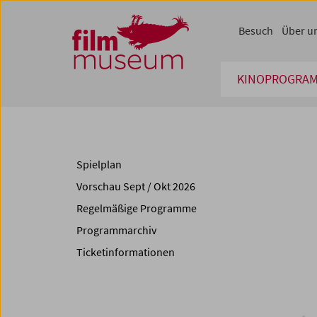
Accesskey [1]
Accesskey [4]
Accesskey [2]
Accesskey [3]
Zum Inhalt
Zum Hauptmenü
Zur Servicenavigation
Zum Suche
Besuch
Über u
KINOPROGRA
Spielplan
Vorschau Sept / Okt 2026
Regelmäßige Programme
Programmarchiv
Ticketinformationen