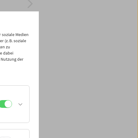
 soziale Medien
 (z. B. soziale
gen zu
e dabei
 Nutzung der
 Harold
ses chemische