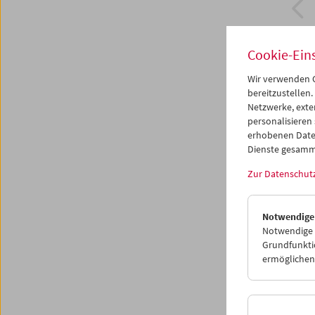
Cookie-Ein
Wir verwenden C
bereitzustellen.
Netzwerke, exte
personalisieren
erhobenen Date
Dienste gesamm
Zur Datenschut
Ev ×
Notwendige
Kev
Notwendige C
Grundfunktio
ermöglichen.
3. und 4
Es bega