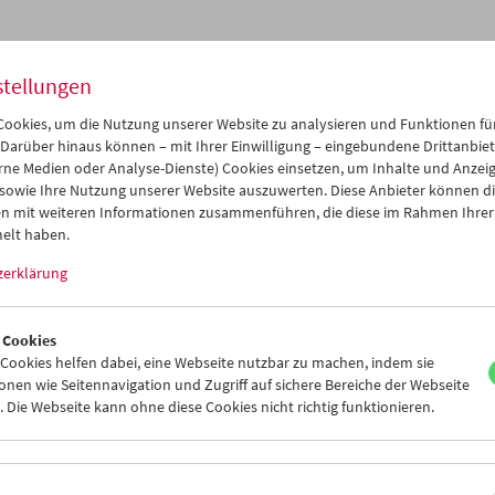
stellungen
ookies, um die Nutzung unserer Website zu analysieren und Funktionen für
 Darüber hinaus können – mit Ihrer Einwilligung – eingebundene Drittanbieter
rne Medien oder Analyse-Dienste) Cookies einsetzen, um Inhalte und Anzei
 sowie Ihre Nutzung unserer Website auszuwerten. Diese Anbieter können di
n mit weiteren Informationen zusammenführen, die diese im Rahmen Ihrer
elt haben.
zerklärung
 Ha = Black Fire
 Cookies
in Jerome Everson und Claudrena N.
ookies helfen dabei, eine Webseite nutzbar zu machen, indem sie
nen wie Seitennavigation und Zugriff auf sichere Bereiche der Webseite
 Die Webseite kann ohne diese Cookies nicht richtig funktionieren.
. Juni 2023
nn mit Zucker, nicht mit Feuer. Eigentlich begann es mit Arsen. Die